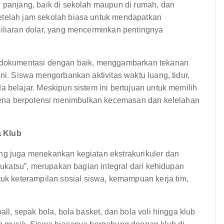
g panjang, baik di sekolah maupun di rumah, dan
etelah jam sekolah biasa untuk mendapatkan
miliaran dolar, yang mencerminkan pentingnya
terdokumentasi dengan baik, menggambarkan tekanan
ni. Siswa mengorbankan aktivitas waktu luang, tidur,
a belajar. Meskipun sistem ini bertujuan untuk memilih
karena berpotensi menimbulkan kecemasan dan kelelahan
a Klub
ang juga menekankan kegiatan ekstrakurikuler dan
“bukatsu”, merupakan bagian integral dari kehidupan
 keterampilan sosial siswa, kemampuan kerja tim,
all, sepak bola, bola basket, dan bola voli hingga klub