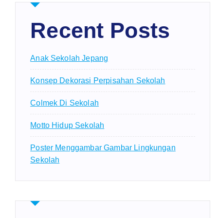
Recent Posts
Anak Sekolah Jepang
Konsep Dekorasi Perpisahan Sekolah
Colmek Di Sekolah
Motto Hidup Sekolah
Poster Menggambar Gambar Lingkungan
Sekolah