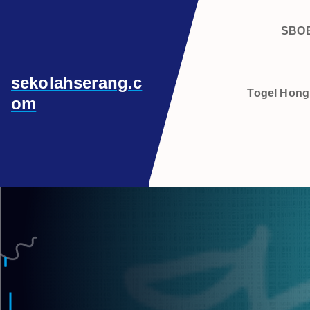
S
k
SBO
i
p
t
sekolahserang.c
Togel Hon
o
om
c
o
n
t
e
n
t