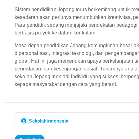
Sistem pendidikan Jepang terus berkembang untuk me
kesadaran akan perlunya menumbuhkan kreativitas, pem
Para pendidik sedang menjajaki pendekatan pedagogi
berbasis proyek ke dalam kurikulum.
Masa depan pendidikan Jepang kemungkinan besar ak
dipersonalisasi, integrasi teknologi, dan pengembang
global. Hal ini juga memerlukan upaya berkelanjutan 
penindasan, dan kesenjangan sosial. Tujuannya adal
sekolah Jepang menjadi individu yang sukses, berpeng
kepada masyarakat dengan cara yang berarti.
Sekolahindonesia