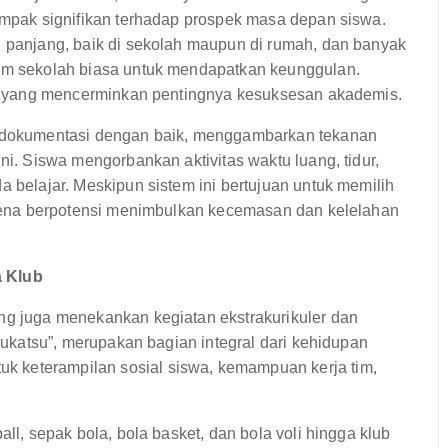
dampak signifikan terhadap prospek masa depan siswa.
g panjang, baik di sekolah maupun di rumah, dan banyak
jam sekolah biasa untuk mendapatkan keunggulan.
lar, yang mencerminkan pentingnya kesuksesan akademis.
terdokumentasi dengan baik, menggambarkan tekanan
ni. Siswa mengorbankan aktivitas waktu luang, tidur,
a belajar. Meskipun sistem ini bertujuan untuk memilih
karena berpotensi menimbulkan kecemasan dan kelelahan
a Klub
ang juga menekankan kegiatan ekstrakurikuler dan
“bukatsu”, merupakan bagian integral dari kehidupan
 keterampilan sosial siswa, kemampuan kerja tim,
all, sepak bola, bola basket, dan bola voli hingga klub