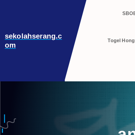
S
k
SBO
i
p
t
sekolahserang.c
Togel Hon
o
om
c
o
n
t
e
n
t
a