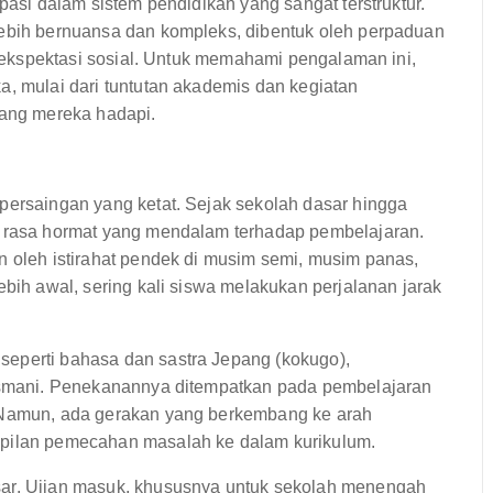
pasi dalam sistem pendidikan yang sangat terstruktur.
lebih bernuansa dan kompleks, dibentuk oleh perpaduan
an ekspektasi sosial. Untuk memahami pengalaman ini,
a, mulai dari tuntutan akademis dan kegiatan
yang mereka hadapi.
persaingan yang ketat. Sejak sekolah dasar hingga
n rasa hormat yang mendalam terhadap pembelajaran.
n oleh istirahat pendek di musim semi, musim panas,
ebih awal, sering kali siswa melakukan perjalanan jarak
seperti bahasa dan sastra Jepang (kokugo),
jasmani. Penekanannya ditempatkan pada pembelajaran
. Namun, ada gerakan yang berkembang ke arah
mpilan pemecahan masalah ke dalam kurikulum.
sar. Ujian masuk, khususnya untuk sekolah menengah