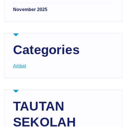
November 2025
Categories
Artikel
TAUTAN
SEKOLAH