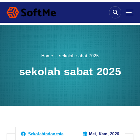
S
k
i
p
t
o
c
o
Home
sekolah sabat 2025
n
t
sekolah sabat 2025
e
n
t
Mei, Kam, 2026
Sekolahindonesia