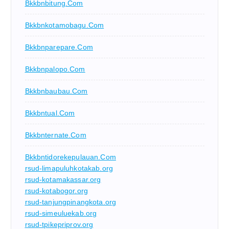
Bkkbnbitung.com
Bkkbnkotamobagu.com
Bkkbnparepare.com
Bkkbnpalopo.com
Bkkbnbaubau.com
Bkkbntual.com
Bkkbnternate.com
Bkkbntidorekepulauan.com
rsud-limapuluhkotakab.org
rsud-kotamakassar.org
rsud-kotabogor.org
rsud-tanjungpinangkota.org
rsud-simeuluekab.org
rsud-tpikepriprov.org