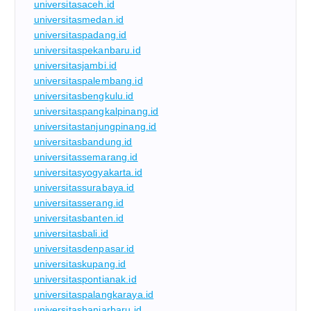
universitasaceh.id
universitasmedan.id
universitaspadang.id
universitaspekanbaru.id
universitasjambi.id
universitaspalembang.id
universitasbengkulu.id
universitaspangkalpinang.id
universitastanjungpinang.id
universitasbandung.id
universitassemarang.id
universitasyogyakarta.id
universitassurabaya.id
universitasserang.id
universitasbanten.id
universitasbali.id
universitasdenpasar.id
universitaskupang.id
universitaspontianak.id
universitaspalangkaraya.id
universitasbanjarbaru.id