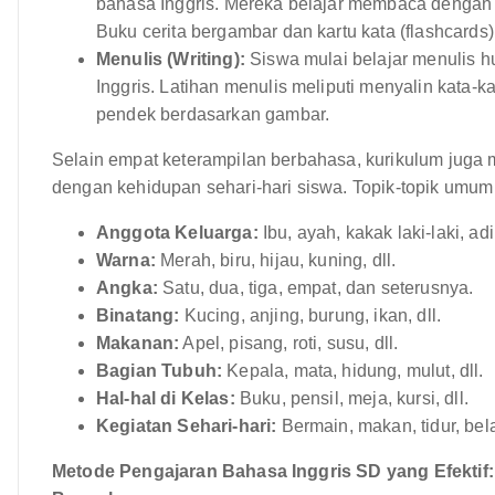
bahasa Inggris. Mereka belajar membaca dengan
Buku cerita bergambar dan kartu kata (flashcards
Menulis (Writing):
Siswa mulai belajar menulis h
Inggris. Latihan menulis meliputi menyalin kata-
pendek berdasarkan gambar.
Selain empat keterampilan berbahasa, kurikulum juga
dengan kehidupan sehari-hari siswa. Topik-topik umum 
Anggota Keluarga:
Ibu, ayah, kakak laki-laki, ad
Warna:
Merah, biru, hijau, kuning, dll.
Angka:
Satu, dua, tiga, empat, dan seterusnya.
Binatang:
Kucing, anjing, burung, ikan, dll.
Makanan:
Apel, pisang, roti, susu, dll.
Bagian Tubuh:
Kepala, mata, hidung, mulut, dll.
Hal-hal di Kelas:
Buku, pensil, meja, kursi, dll.
Kegiatan Sehari-hari:
Bermain, makan, tidur, belaj
Metode Pengajaran Bahasa Inggris SD yang Efekti