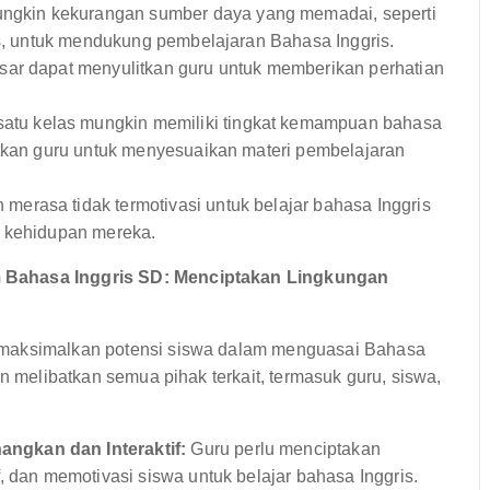
ngkin kekurangan sumber daya yang memadai, seperti
as, untuk mendukung pembelajaran Bahasa Inggris.
esar dapat menyulitkan guru untuk memberikan perhatian
atu kelas mungkin memiliki tingkat kemampuan bahasa
itkan guru untuk menyesuaikan materi pembelajaran
erasa tidak termotivasi untuk belajar bahasa Inggris
n kehidupan mereka.
m Bahasa Inggris SD: Menciptakan Lingkungan
emaksimalkan potensi siswa dalam menguasai Bahasa
an melibatkan semua pihak terkait, termasuk guru, siswa,
ngkan dan Interaktif:
Guru perlu menciptakan
, dan memotivasi siswa untuk belajar bahasa Inggris.