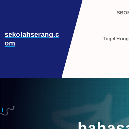
S
k
SBO
i
p
t
sekolahserang.c
Togel Hon
o
om
c
o
n
t
e
n
t
bahasa