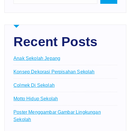
Recent Posts
Anak Sekolah Jepang
Konsep Dekorasi Perpisahan Sekolah
Colmek Di Sekolah
Motto Hidup Sekolah
Poster Menggambar Gambar Lingkungan
Sekolah