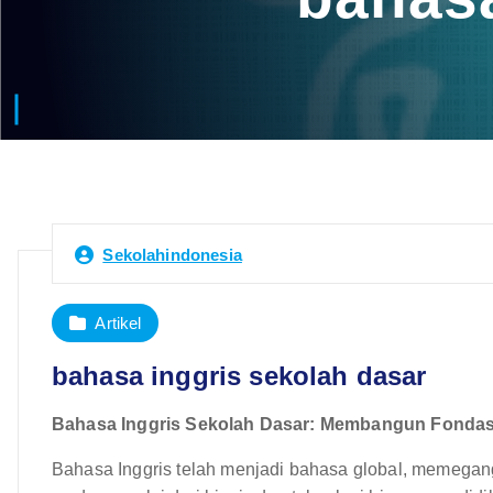
Sekolahindonesia
Artikel
bahasa inggris sekolah dasar
Bahasa Inggris Sekolah Dasar: Membangun Fondas
Bahasa Inggris telah menjadi bahasa global, memegan