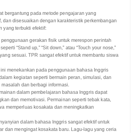
gat bergantung pada metode pengajaran yang
if, dan disesuaikan dengan karakteristik perkembangan
yang terbukti efektif:
 penggunaan gerakan fisik untuk merespon perintah
eperti “Stand up,” “Sit down,” atau “Touch your nose,”
ang sesuai. TPR sangat efektif untuk membantu siswa
ini menekankan pada penggunaan bahasa Inggris
dalam kegiatan seperti bermain peran, simulasi, dan
masalah dan berbagi informasi.
ainan dalam pembelajaran bahasa Inggris dapat
kan dan memotivasi. Permainan seperti tebak kata,
wa memperluas kosakata dan meningkatkan
yanyian dalam bahasa Inggris sangat efektif untuk
r dan mengingat kosakata baru. Lagu-lagu yang ceria