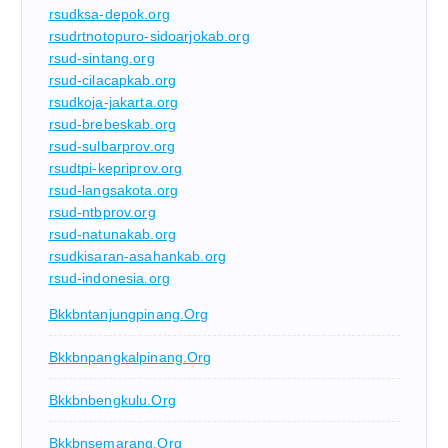
rsudksa-depok.org
rsudrtnotopuro-sidoarjokab.org
rsud-sintang.org
rsud-cilacapkab.org
rsudkoja-jakarta.org
rsud-brebeskab.org
rsud-sulbarprov.org
rsudtpi-kepriprov.org
rsud-langsakota.org
rsud-ntbprov.org
rsud-natunakab.org
rsudkisaran-asahankab.org
rsud-indonesia.org
Bkkbntanjungpinang.org
Bkkbnpangkalpinang.org
Bkkbnbengkulu.org
Bkkbnsemarang.org