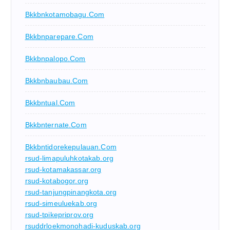
Bkkbnkotamobagu.com
Bkkbnparepare.com
Bkkbnpalopo.com
Bkkbnbaubau.com
Bkkbntual.com
Bkkbnternate.com
Bkkbntidorekepulauan.com
rsud-limapuluhkotakab.org
rsud-kotamakassar.org
rsud-kotabogor.org
rsud-tanjungpinangkota.org
rsud-simeuluekab.org
rsud-tpikepriprov.org
rsuddrloekmonohadi-kuduskab.org