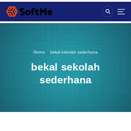
S
k
i
p
t
o
c
o
Home
bekal sekolah sederhana
n
t
bekal sekolah
e
n
sederhana
t