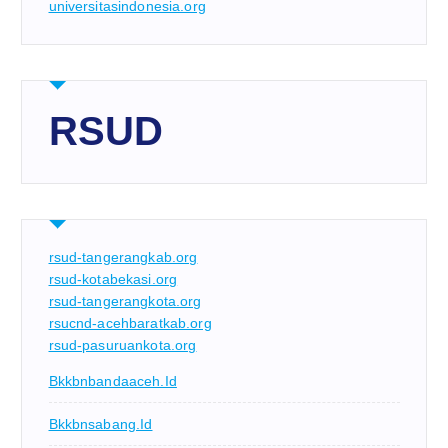
universitasindonesia.org
RSUD
rsud-tangerangkab.org
rsud-kotabekasi.org
rsud-tangerangkota.org
rsucnd-acehbaratkab.org
rsud-pasuruankota.org
Bkkbnbandaaceh.id
Bkkbnsabang.id