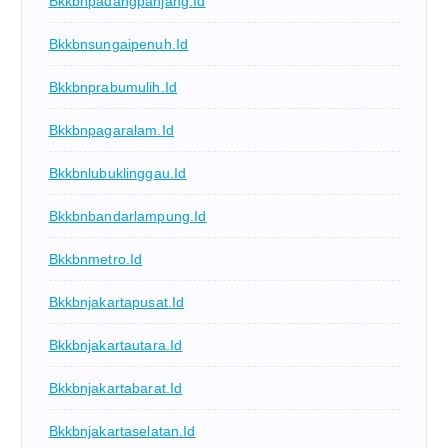
Bkkbnpadangpanjang.id
Bkkbnsungaipenuh.id
Bkkbnprabumulih.id
Bkkbnpagaralam.id
Bkkbnlubuklinggau.id
Bkkbnbandarlampung.id
Bkkbnmetro.id
Bkkbnjakartapusat.id
Bkkbnjakartautara.id
Bkkbnjakartabarat.id
Bkkbnjakartaselatan.id