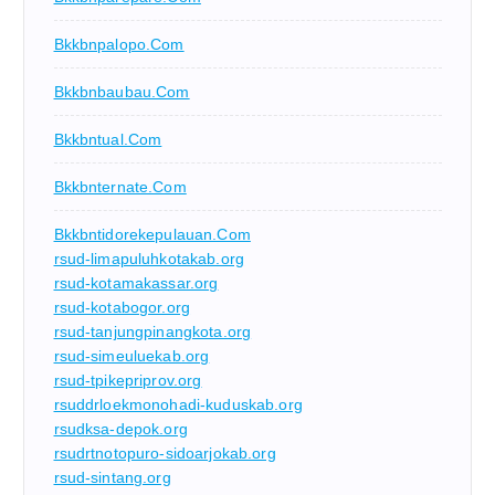
Bkkbnpalopo.com
Bkkbnbaubau.com
Bkkbntual.com
Bkkbnternate.com
Bkkbntidorekepulauan.com
rsud-limapuluhkotakab.org
rsud-kotamakassar.org
rsud-kotabogor.org
rsud-tanjungpinangkota.org
rsud-simeuluekab.org
rsud-tpikepriprov.org
rsuddrloekmonohadi-kuduskab.org
rsudksa-depok.org
rsudrtnotopuro-sidoarjokab.org
rsud-sintang.org