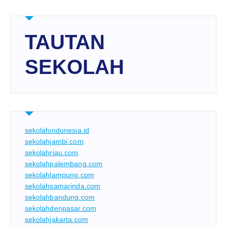
TAUTAN
SEKOLAH
sekolahindonesia.id
sekolahjambi.com
sekolahriau.com
sekolahpalembang.com
sekolahlampung.com
sekolahsamarinda.com
sekolahbandung.com
sekolahdenpasar.com
sekolahjakarta.com