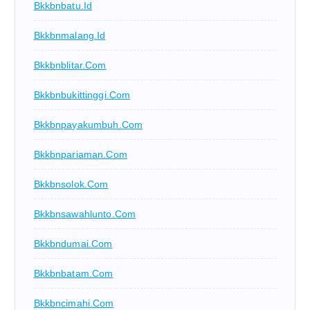
Bkkbnbatu.id
Bkkbnmalang.id
Bkkbnblitar.com
Bkkbnbukittinggi.com
Bkkbnpayakumbuh.com
Bkkbnpariaman.com
Bkkbnsolok.com
Bkkbnsawahlunto.com
Bkkbndumai.com
Bkkbnbatam.com
Bkkbncimahi.com