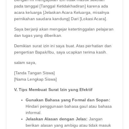
pada tanggal [Tanggal Ketidakhadiran] karena ada
acara keluarga [Jelaskan Acara Keluarga, misalnya
pernikahan saudara kandung] Dari [Lokasi Acara].
Saya berjanji akan mengejar ketertinggalan pelajaran
dan tugas yang diberikan.
Demikian surat izin ini saya buat. Atas perhatian dan
pengertian Bapak/Ibu, saya ucapkan terima kasih.
salam saya,
[Tanda Tangan Siswa]
[Nama Lengkap Siswa]
V. Tips Membuat Surat Izin yang Efektif
Gunakan Bahasa yang Formal dan Sopan:
Hindari penggunaan bahasa gaul atau bahasa
informal.
Jelaskan Alasan dengan Jelas:
Jangan
berikan alasan yang ambigu atau tidak masuk