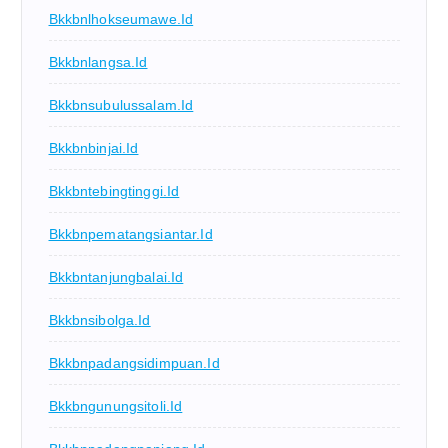
Bkkbnlhokseumawe.id
Bkkbnlangsa.id
Bkkbnsubulussalam.id
Bkkbnbinjai.id
Bkkbntebingtinggi.id
Bkkbnpematangsiantar.id
Bkkbntanjungbalai.id
Bkkbnsibolga.id
Bkkbnpadangsidimpuan.id
Bkkbngunungsitoli.id