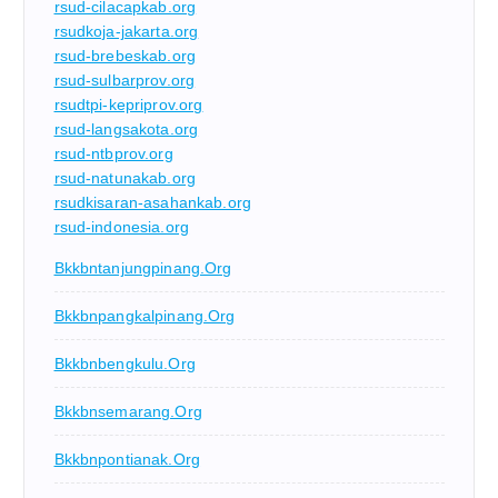
rsud-cilacapkab.org
rsudkoja-jakarta.org
rsud-brebeskab.org
rsud-sulbarprov.org
rsudtpi-kepriprov.org
rsud-langsakota.org
rsud-ntbprov.org
rsud-natunakab.org
rsudkisaran-asahankab.org
rsud-indonesia.org
Bkkbntanjungpinang.org
Bkkbnpangkalpinang.org
Bkkbnbengkulu.org
Bkkbnsemarang.org
Bkkbnpontianak.org