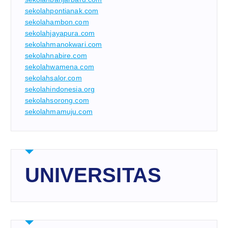
sekolahpontianak.com
sekolahambon.com
sekolahjayapura.com
sekolahmanokwari.com
sekolahnabire.com
sekolahwamena.com
sekolahsalor.com
sekolahindonesia.org
sekolahsorong.com
sekolahmamuju.com
UNIVERSITAS