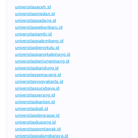
universitasaceh.id
universitasmedan.id
universitaspadang.id
universitaspekanbaru.id
universitasjambi.id
universitaspalembang.id
universitasbengkulu.id
universitaspangkalpinang.id
universitastanjungpinang.id
universitasbandung.id
universitassemarang.id
universitasyogyakarta.id
universitassurabaya.id
universitasserang.id
universitasbanten.id
universitasbali.id
universitasdenpasar.id
universitaskupang.id
universitaspontianak.id
universitaspalangkaraya.id