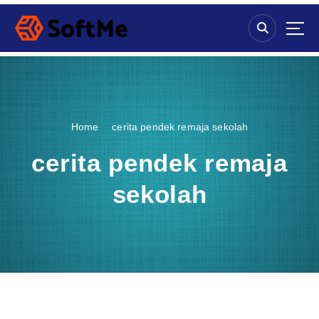
S
k
i
p
t
o
c
o
Home
cerita pendek remaja sekolah
n
t
cerita pendek remaja
e
n
sekolah
t