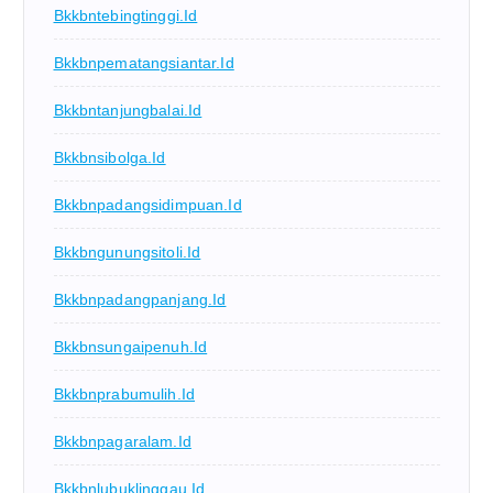
Bkkbntebingtinggi.id
Bkkbnpematangsiantar.id
Bkkbntanjungbalai.id
Bkkbnsibolga.id
Bkkbnpadangsidimpuan.id
Bkkbngunungsitoli.id
Bkkbnpadangpanjang.id
Bkkbnsungaipenuh.id
Bkkbnprabumulih.id
Bkkbnpagaralam.id
Bkkbnlubuklinggau.id