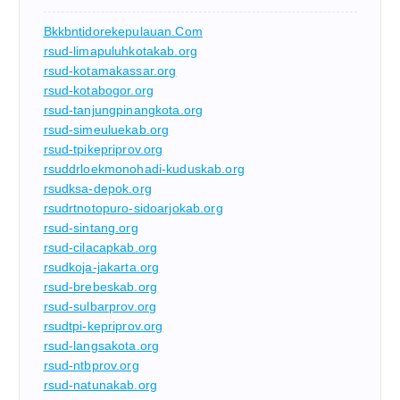
Bkkbntidorekepulauan.com
rsud-limapuluhkotakab.org
rsud-kotamakassar.org
rsud-kotabogor.org
rsud-tanjungpinangkota.org
rsud-simeuluekab.org
rsud-tpikepriprov.org
rsuddrloekmonohadi-kuduskab.org
rsudksa-depok.org
rsudrtnotopuro-sidoarjokab.org
rsud-sintang.org
rsud-cilacapkab.org
rsudkoja-jakarta.org
rsud-brebeskab.org
rsud-sulbarprov.org
rsudtpi-kepriprov.org
rsud-langsakota.org
rsud-ntbprov.org
rsud-natunakab.org