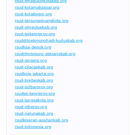
rsud-limapuluhkotakab.org
rsud-kotamakassar.org
rsud-kotabogor.org
rsud-tanjungpinangkota.org
rsud-simeuluekab.org
rsud-tpikepriprov.org
rsuddrloekmonohadi-kuduskab.org
rsudksa-depok.org
rsudrtnotopuro-sidoarjokab.org
rsud-sintang.org
rsud-cilacapkab.org
rsudkoja-jakarta.org
rsud-brebeskab.org
rsud-sulbarprov.org
rsudtpi-kepriprov.org
rsud-langsakota.org
rsud-ntbprov.org
rsud-natunakab.org
rsudkisaran-asahankab.org
rsud-indonesia.org