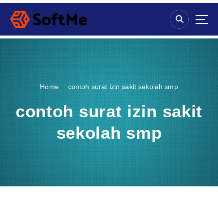
S
k
i
p
t
o
c
o
Home
contoh surat izin sakit sekolah smp
n
t
contoh surat izin sakit
e
n
sekolah smp
t