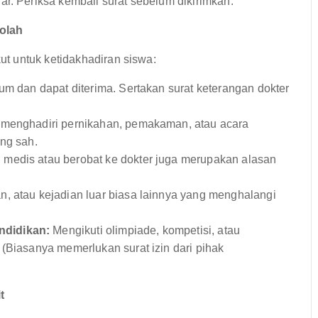
r. Periksa kembali surat sebelum dikirimkan.
olah
t untuk ketidakhadiran siswa:
m dan dapat diterima. Sertakan surat keterangan dokter
 menghadiri pernikahan, pemakaman, atau acara
ang sah.
medis atau berobat ke dokter juga merupakan alasan
, atau kejadian luar biasa lainnya yang menghalangi
ndidikan:
Mengikuti olimpiade, kompetisi, atau
(Biasanya memerlukan surat izin dari pihak
t