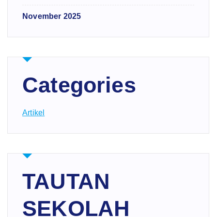
November 2025
Categories
Artikel
TAUTAN
SEKOLAH