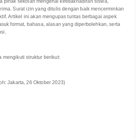
da pihak sekolah mengenai ketidakhadiran siswa,
rima. Surat izin yang ditulis dengan baik mencerminkan
tif. Artikel ini akan mengupas tuntas berbagai aspek
asuk format, bahasa, alasan yang diperbolehkan, serta
si.
mengikuti struktur berikut:
h: Jakarta, 26 Oktober 2023)