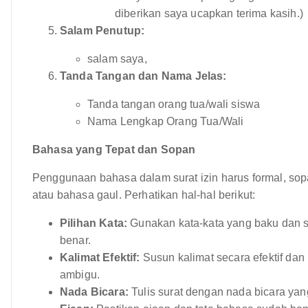
diberikan saya ucapkan terima kasih.)
Salam Penutup:
salam saya,
Tanda Tangan dan Nama Jelas:
Tanda tangan orang tua/wali siswa
Nama Lengkap Orang Tua/Wali
Bahasa yang Tepat dan Sopan
Penggunaan bahasa dalam surat izin harus formal, sop
atau bahasa gaul. Perhatikan hal-hal berikut:
Pilihan Kata:
Gunakan kata-kata yang baku dan s
benar.
Kalimat Efektif:
Susun kalimat secara efektif dan 
ambigu.
Nada Bicara:
Tulis surat dengan nada bicara ya