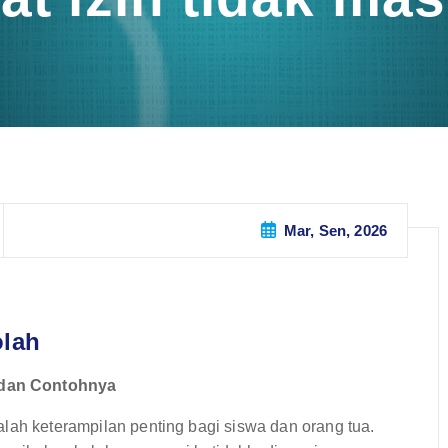
Mar, Sen, 2026
olah
 dan Contohnya
lah keterampilan penting bagi siswa dan orang tua.