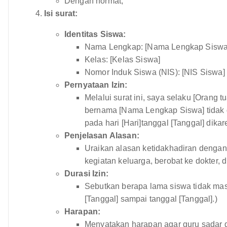
Dengan hormat,
Isi surat:
Identitas Siswa:
Nama Lengkap: [Nama Lengkap Siswa
Kelas: [Kelas Siswa]
Nomor Induk Siswa (NIS): [NIS Siswa] 
Pernyataan Izin:
Melalui surat ini, saya selaku [Orang
bernama [Nama Lengkap Siswa] tidak d
pada hari [Hari]tanggal [Tanggal] dik
Penjelasan Alasan:
Uraikan alasan ketidakhadiran dengan 
kegiatan keluarga, berobat ke dokter, dl
Durasi Izin:
Sebutkan berapa lama siswa tidak masu
[Tanggal] sampai tanggal [Tanggal].)
Harapan:
Menyatakan harapan agar guru sadar da