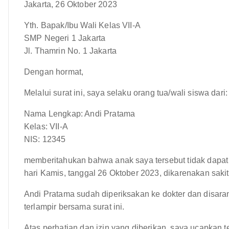
Jakarta, 26 Oktober 2023
Yth. Bapak/Ibu Wali Kelas VII-A
SMP Negeri 1 Jakarta
Jl. Thamrin No. 1 Jakarta
Dengan hormat,
Melalui surat ini, saya selaku orang tua/wali siswa dari:
Nama Lengkap: Andi Pratama
Kelas: VII-A
NIS: 12345
memberitahukan bahwa anak saya tersebut tidak dapat 
hari Kamis, tanggal 26 Oktober 2023, dikarenakan sak
Andi Pratama sudah diperiksakan ke dokter dan disarank
terlampir bersama surat ini.
Atas perhatian dan izin yang diberikan, saya ucapkan t