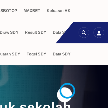
SBOTOP
MAXBET
Keluaran HK
 Draw SDY
Result SDY
Data SDY
luaran SDY
Togel SDY
Data SDY
suk sekolah