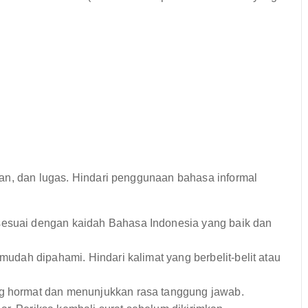
an, dan lugas. Hindari penggunaan bahasa informal
esuai dengan kaidah Bahasa Indonesia yang baik dan
mudah dipahami. Hindari kalimat yang berbelit-belit atau
ng hormat dan menunjukkan rasa tanggung jawab.