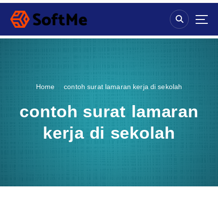
S
k
i
p
t
o
c
o
Home
contoh surat lamaran kerja di sekolah
n
t
contoh surat lamaran
e
n
kerja di sekolah
t