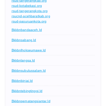
rsud-tangerangkab.org
rsud-kotabekasi.org
rsud-tangerangkota.org
rsucnd-acehbaratkab.org
rsud-pasuruankota.org
Bkkbnbandaaceh.id
Bkkbnsabang.id
Bkkbnlhokseumawe.id
Bkkbnlangsa.id
Bkkbnsubulussalam.id
Bkkbnbinjai.id
Bkkbntebingtinggi.id
Bkkbnpematangsiantar.id