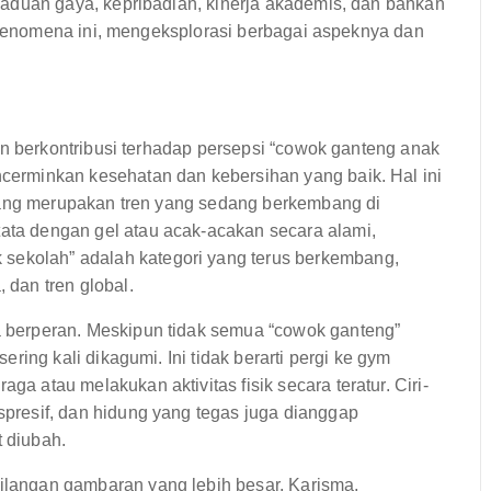
erpaduan gaya, kepribadian, kinerja akademis, dan bahkan
dari fenomena ini, mengeksplorasi berbagai aspeknya dan
isten berkontribusi terhadap persepsi “cowok ganteng anak
encerminkan kesehatan dan kebersihan yang baik. Hal ini
n, yang merupakan tren yang sedang berkembang di
tata dengan gel atau acak-acakan secara alami,
 sekolah” adalah kategori yang terus berkembang,
 dan tren global.
ga berperan. Meskipun tidak semua “cowok ganteng”
sering kali dikagumi. Ini tidak berarti pergi ke gym
ga atau melakukan aktivitas fisik secara teratur. Ciri-
kspresif, dan hidung yang tegas juga dianggap
t diubah.
hilangan gambaran yang lebih besar. Karisma,