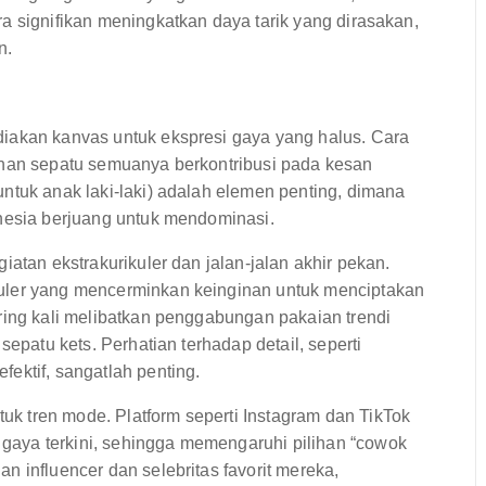
a signifikan meningkatkan daya tarik yang dirasakan,
n.
iakan kanvas untuk ekspresi gaya yang halus. Cara
ihan sepatu semuanya berkontribusi pada kesan
ntuk anak laki-laki) adalah elemen penting, dimana
onesia berjuang untuk mendominasi.
iatan ekstrakurikuler dan jalan-jalan akhir pekan.
uler yang mencerminkan keinginan untuk menciptakan
ring kali melibatkan penggabungan pakaian trendi
sepatu kets. Perhatian terhadap detail, seperti
ektif, sangatlah penting.
k tren mode. Platform seperti Instagram dan TikTok
aya terkini, sehingga memengaruhi pilihan “cowok
n influencer dan selebritas favorit mereka,