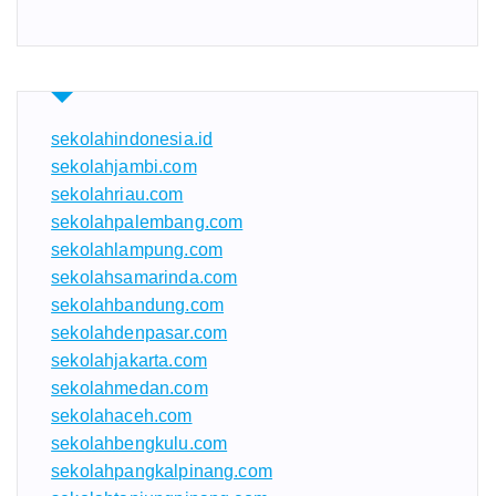
sekolahindonesia.id
sekolahjambi.com
sekolahriau.com
sekolahpalembang.com
sekolahlampung.com
sekolahsamarinda.com
sekolahbandung.com
sekolahdenpasar.com
sekolahjakarta.com
sekolahmedan.com
sekolahaceh.com
sekolahbengkulu.com
sekolahpangkalpinang.com