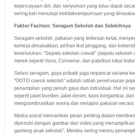
kepercayaan diri, dan senyuman yang tulus dapat secar
sering kali menutupi ketidaksempurnaan yang dirasaka
Faktor Fashion: Seragam Sekolah dan Selebihnya
Seragam sekolah, pakaian yang terkesan ketat, menyed
kemeja dimasukkan, pilihan ikat pinggang, dan kebers
keseluruhan. “Sepatu sekolah cowok” (sepatu sekolah u
merek seperti Vans, Converse, dan pabrikan lokal Ind
Selain seragam, gaya pribadi juga terpancar selama keg
“OOTD cowok sekolah” adalah istilah penelusuran pop
penampilan yang penuh gaya dan individual. Hal ini se
seperti jaket bomber, jaket denim, kaos bergambar, dan 
mengoordinasikan warna dan melapisi pakaian secara ef
Media sosial memainkan peran penting dalam membentu
dipenuhi dengan gambar dan video yang menampilkan g
ganteng anak sekolah”. Mereka sering meniru penampila