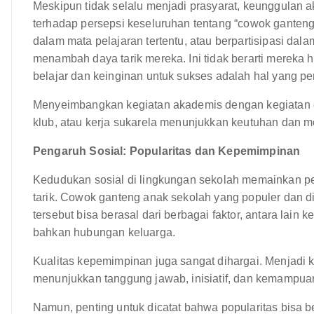
Meskipun tidak selalu menjadi prasyarat, keunggulan 
terhadap persepsi keseluruhan tentang “cowok ganteng
dalam mata pelajaran tertentu, atau berpartisipasi da
menambah daya tarik mereka. Ini tidak berarti merek
belajar dan keinginan untuk sukses adalah hal yang pe
Menyeimbangkan kegiatan akademis dengan kegiatan eks
klub, atau kerja sukarela menunjukkan keutuhan dan
Pengaruh Sosial: Popularitas dan Kepemimpinan
Kedudukan sosial di lingkungan sekolah memainkan p
tarik. Cowok ganteng anak sekolah yang populer dan dis
tersebut bisa berasal dari berbagai faktor, antara lain 
bahkan hubungan keluarga.
Kualitas kepemimpinan juga sangat dihargai. Menjadi k
menunjukkan tanggung jawab, inisiatif, dan kemampuan
Namun, penting untuk dicatat bahwa popularitas bisa b