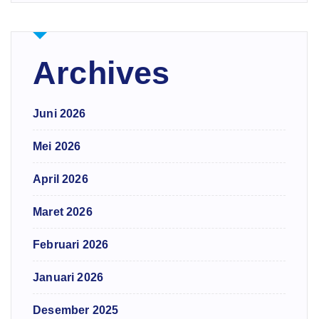
Archives
Juni 2026
Mei 2026
April 2026
Maret 2026
Februari 2026
Januari 2026
Desember 2025