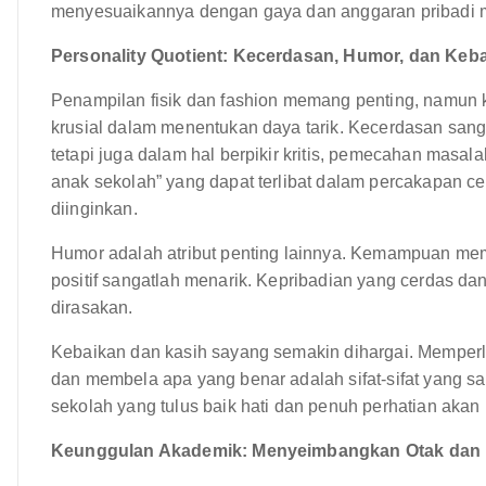
menyesuaikannya dengan gaya dan anggaran pribadi 
Personality Quotient: Kecerdasan, Humor, dan Keb
Penampilan fisik dan fashion memang penting, namun k
krusial dalam menentukan daya tarik. Kecerdasan sanga
tetapi juga dalam hal berpikir kritis, pemecahan mas
anak sekolah” yang dapat terlibat dalam percakapan c
diinginkan.
Humor adalah atribut penting lainnya. Kemampuan mem
positif sangatlah menarik. Kepribadian yang cerdas d
dirasakan.
Kebaikan dan kasih sayang semakin dihargai. Memperl
dan membela apa yang benar adalah sifat-sifat yang sa
sekolah yang tulus baik hati dan penuh perhatian akan
Keunggulan Akademik: Menyeimbangkan Otak dan 