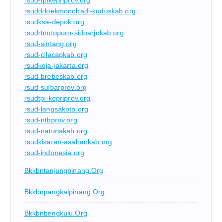
rsud-tpikepriprov.org
rsuddrloekmonohadi-kuduskab.org
rsudksa-depok.org
rsudrtnotopuro-sidoarjokab.org
rsud-sintang.org
rsud-cilacapkab.org
rsudkoja-jakarta.org
rsud-brebeskab.org
rsud-sulbarprov.org
rsudtpi-kepriprov.org
rsud-langsakota.org
rsud-ntbprov.org
rsud-natunakab.org
rsudkisaran-asahankab.org
rsud-indonesia.org
Bkkbntanjungpinang.org
Bkkbnpangkalpinang.org
Bkkbnbengkulu.org