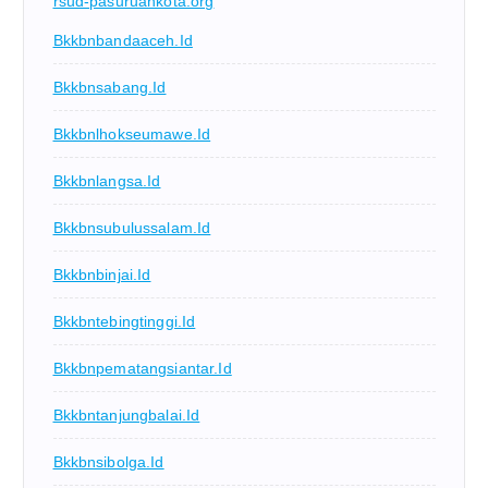
rsud-pasuruankota.org
Bkkbnbandaaceh.id
Bkkbnsabang.id
Bkkbnlhokseumawe.id
Bkkbnlangsa.id
Bkkbnsubulussalam.id
Bkkbnbinjai.id
Bkkbntebingtinggi.id
Bkkbnpematangsiantar.id
Bkkbntanjungbalai.id
Bkkbnsibolga.id