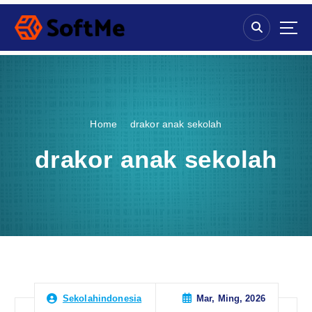
S
k
i
p
t
o
c
o
Home
drakor anak sekolah
n
t
drakor anak sekolah
e
n
t
Mar, Ming, 2026
Sekolahindonesia