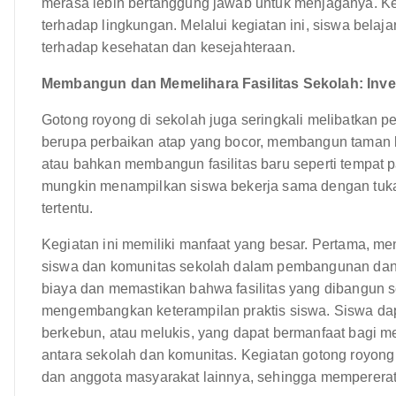
merasa lebih bertanggung jawab untuk menjaganya. Ket
terhadap lingkungan. Melalui kegiatan ini, siswa bel
terhadap kesehatan dan kesejahteraan.
Membangun dan Memelihara Fasilitas Sekolah: Inve
Gotong royong di sekolah juga seringkali melibatkan p
berupa perbaikan atap yang bocor, membangun taman b
atau bahkan membangun fasilitas baru seperti tempat 
mungkin menampilkan siswa bekerja sama dengan tukan
tertentu.
Kegiatan ini memiliki manfaat yang besar. Pertama, men
siswa dan komunitas sekolah dalam pembangunan dan 
biaya dan memastikan bahwa fasilitas yang dibangun 
mengembangkan keterampilan praktis siswa. Siswa dapa
berkebun, atau melukis, yang dapat bermanfaat bagi 
antara sekolah dan komunitas. Kegiatan gotong royong me
dan anggota masyarakat lainnya, sehingga mempererat