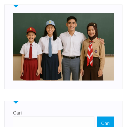
Cari
Cari