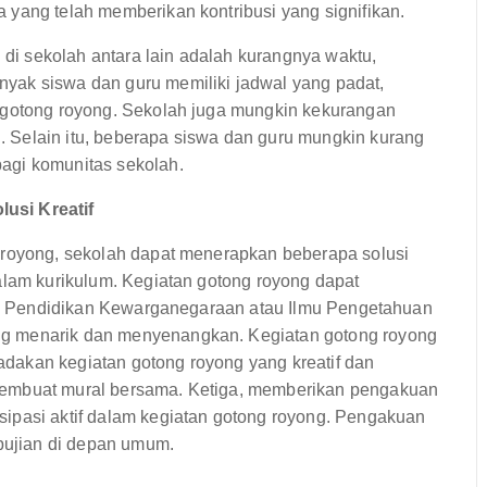
 yang telah memberikan kontribusi yang signifikan.
i sekolah antara lain adalah kurangnya waktu,
yak siswa dan guru memiliki jadwal yang padat,
n gotong royong. Sekolah juga mungkin kekurangan
 Selain itu, beberapa siswa dan guru mungkin kurang
agi komunitas sekolah.
usi Kreatif
 royong, sekolah dapat menerapkan beberapa solusi
alam kurikulum. Kegiatan gotong royong dapat
erti Pendidikan Kewarganegaraan atau Ilmu Pengetahuan
ng menarik dan menyenangkan. Kegiatan gotong royong
dakan kegiatan gotong royong yang kreatif dan
membuat mural bersama. Ketiga, memberikan pengakuan
ipasi aktif dalam kegiatan gotong royong. Pengakuan
 pujian di depan umum.