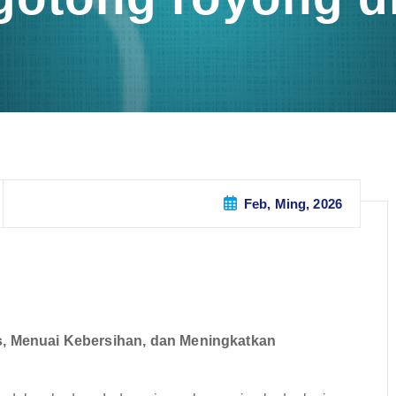
Feb, Ming, 2026
 Menuai Kebersihan, dan Meningkatkan