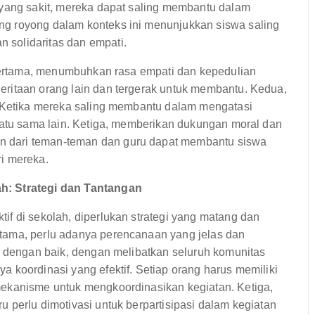
 yang sakit, mereka dapat saling membantu dalam
g royong dalam konteks ini menunjukkan siswa saling
solidaritas dan empati.
. Pertama, menumbuhkan rasa empati dan kepedulian
ritaan orang lain dan tergerak untuk membantu. Kedua,
. Ketika mereka saling membantu dalam mengatasi
satu sama lain. Ketiga, memberikan dukungan moral dan
 dari teman-teman dan guru dapat membantu siswa
i mereka.
h: Strategi dan Tantangan
f di sekolah, diperlukan strategi yang matang dan
tama, perlu adanya perencanaan yang jelas dan
n dengan baik, dengan melibatkan seluruh komunitas
 koordinasi yang efektif. Setiap orang harus memiliki
mekanisme untuk mengkoordinasikan kegiatan. Ketiga,
 perlu dimotivasi untuk berpartisipasi dalam kegiatan