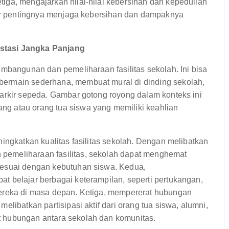
iga, mengajarkan nilai-nilai kebersihan dan kepedulian
ajar pentingnya menjaga kebersihan dan dampaknya
stasi Jangka Panjang
embangunan dan pemeliharaan fasilitas sekolah. Ini bisa
ermain sederhana, membuat mural di dinding sekolah,
parkir sepeda. Gambar gotong royong dalam konteks ini
g atau orang tua siswa yang memiliki keahlian
ingkatkan kualitas fasilitas sekolah. Dengan melibatkan
pemeliharaan fasilitas, sekolah dapat menghemat
sesuai dengan kebutuhan siswa. Kedua,
t belajar berbagai keterampilan, seperti pertukangan,
mereka di masa depan. Ketiga, mempererat hubungan
libatkan partisipasi aktif dari orang tua siswa, alumni,
 hubungan antara sekolah dan komunitas.