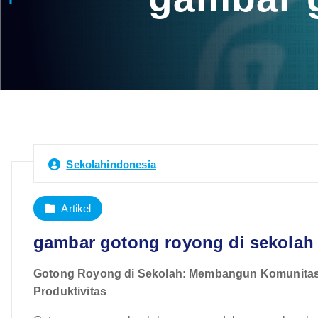
Sekolahindonesia
Artikel
gambar gotong royong di sekolah
Gotong Royong di Sekolah: Membangun Komunitas,
Produktivitas