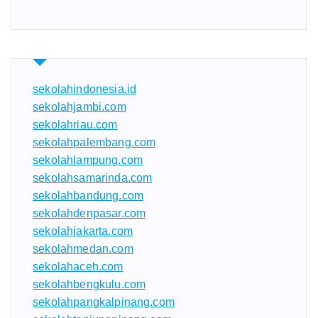
sekolahindonesia.id
sekolahjambi.com
sekolahriau.com
sekolahpalembang.com
sekolahlampung.com
sekolahsamarinda.com
sekolahbandung.com
sekolahdenpasar.com
sekolahjakarta.com
sekolahmedan.com
sekolahaceh.com
sekolahbengkulu.com
sekolahpangkalpinang.com