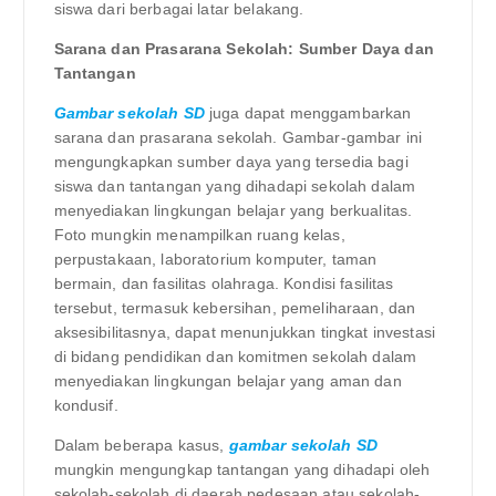
siswa dari berbagai latar belakang.
Sarana dan Prasarana Sekolah: Sumber Daya dan
Tantangan
Gambar sekolah SD
juga dapat menggambarkan
sarana dan prasarana sekolah. Gambar-gambar ini
mengungkapkan sumber daya yang tersedia bagi
siswa dan tantangan yang dihadapi sekolah dalam
menyediakan lingkungan belajar yang berkualitas.
Foto mungkin menampilkan ruang kelas,
perpustakaan, laboratorium komputer, taman
bermain, dan fasilitas olahraga. Kondisi fasilitas
tersebut, termasuk kebersihan, pemeliharaan, dan
aksesibilitasnya, dapat menunjukkan tingkat investasi
di bidang pendidikan dan komitmen sekolah dalam
menyediakan lingkungan belajar yang aman dan
kondusif.
Dalam beberapa kasus,
gambar sekolah SD
mungkin mengungkap tantangan yang dihadapi oleh
sekolah-sekolah di daerah pedesaan atau sekolah-