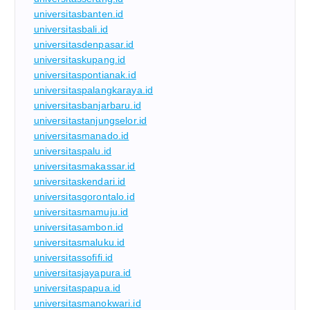
universitasbanten.id
universitasbali.id
universitasdenpasar.id
universitaskupang.id
universitaspontianak.id
universitaspalangkaraya.id
universitasbanjarbaru.id
universitastanjungselor.id
universitasmanado.id
universitaspalu.id
universitasmakassar.id
universitaskendari.id
universitasgorontalo.id
universitasmamuju.id
universitasambon.id
universitasmaluku.id
universitassofifi.id
universitasjayapura.id
universitaspapua.id
universitasmanokwari.id