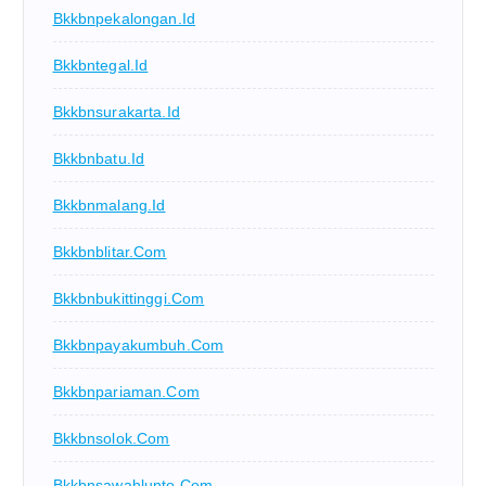
Bkkbnpekalongan.id
Bkkbntegal.id
Bkkbnsurakarta.id
Bkkbnbatu.id
Bkkbnmalang.id
Bkkbnblitar.com
Bkkbnbukittinggi.com
Bkkbnpayakumbuh.com
Bkkbnpariaman.com
Bkkbnsolok.com
Bkkbnsawahlunto.com