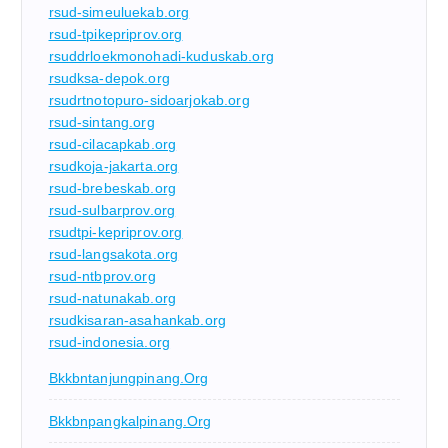
rsud-simeuluekab.org
rsud-tpikepriprov.org
rsuddrloekmonohadi-kuduskab.org
rsudksa-depok.org
rsudrtnotopuro-sidoarjokab.org
rsud-sintang.org
rsud-cilacapkab.org
rsudkoja-jakarta.org
rsud-brebeskab.org
rsud-sulbarprov.org
rsudtpi-kepriprov.org
rsud-langsakota.org
rsud-ntbprov.org
rsud-natunakab.org
rsudkisaran-asahankab.org
rsud-indonesia.org
Bkkbntanjungpinang.org
Bkkbnpangkalpinang.org