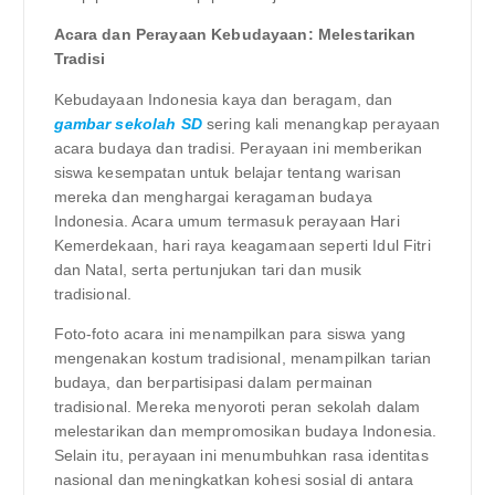
Acara dan Perayaan Kebudayaan: Melestarikan
Tradisi
Kebudayaan Indonesia kaya dan beragam, dan
gambar sekolah SD
sering kali menangkap perayaan
acara budaya dan tradisi. Perayaan ini memberikan
siswa kesempatan untuk belajar tentang warisan
mereka dan menghargai keragaman budaya
Indonesia. Acara umum termasuk perayaan Hari
Kemerdekaan, hari raya keagamaan seperti Idul Fitri
dan Natal, serta pertunjukan tari dan musik
tradisional.
Foto-foto acara ini menampilkan para siswa yang
mengenakan kostum tradisional, menampilkan tarian
budaya, dan berpartisipasi dalam permainan
tradisional. Mereka menyoroti peran sekolah dalam
melestarikan dan mempromosikan budaya Indonesia.
Selain itu, perayaan ini menumbuhkan rasa identitas
nasional dan meningkatkan kohesi sosial di antara