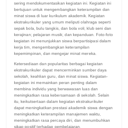
sering mendokumentasikan kegiatan ini. Kegiatan ini
bertujuan untuk mengembangkan keterampilan dan
minat siswa di luar kurikulum akademik. Kegiatan
ekstrakurikuler yang umum meliputi olahraga seperti
sepak bola, bulu tangkis, dan bola voli; klub seni dan
kerajinan; pelajaran musik; dan kepanduan. Foto-foto
kegiatan ini menunjukkan siswa berpartisipasi dalam
kerja tim, mengembangkan keterampilan
kepemimpinan, dan mengejar minat mereka.
Ketersediaan dan popularitas berbagai kegiatan
ekstrakurikuler dapat mencerminkan sumber daya
sekolah, keahlian guru, dan minat siswa. Kegiatan-
kegiatan ini memainkan peran penting dalam
membina individu yang berwawasan luas dan
meningkatkan rasa kebersamaan di sekolah. Selain
itu, keikutsertaan dalam kegiatan ekstrakurikuler
dapat meningkatkan prestasi akademik siswa dengan
meningkatkan keterampilan manajemen waktu,
meningkatkan rasa percaya diri, dan menumbuhkan
sikap positif terhadap pembelajaran.