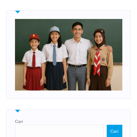
Cari
Cari