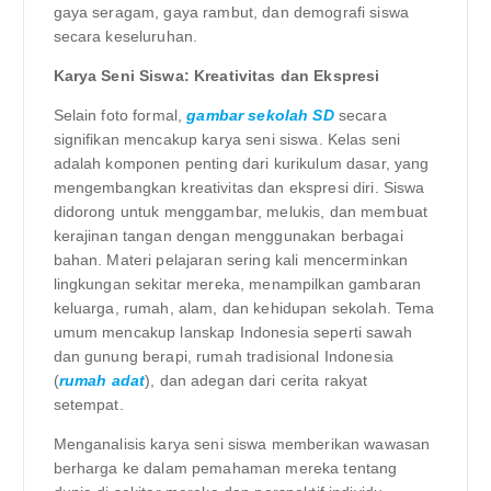
gaya seragam, gaya rambut, dan demografi siswa
secara keseluruhan.
Karya Seni Siswa: Kreativitas dan Ekspresi
Selain foto formal,
gambar sekolah SD
secara
signifikan mencakup karya seni siswa. Kelas seni
adalah komponen penting dari kurikulum dasar, yang
mengembangkan kreativitas dan ekspresi diri. Siswa
didorong untuk menggambar, melukis, dan membuat
kerajinan tangan dengan menggunakan berbagai
bahan. Materi pelajaran sering kali mencerminkan
lingkungan sekitar mereka, menampilkan gambaran
keluarga, rumah, alam, dan kehidupan sekolah. Tema
umum mencakup lanskap Indonesia seperti sawah
dan gunung berapi, rumah tradisional Indonesia
(
rumah adat
), dan adegan dari cerita rakyat
setempat.
Menganalisis karya seni siswa memberikan wawasan
berharga ke dalam pemahaman mereka tentang