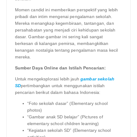
Momen candid ini memberikan perspektif yang lebih
pribadi dan intim mengenai pengalaman sekolah.
Mereka menangkap kegembiraan, tantangan, dan
persahabatan yang menjadi ciri kehidupan sekolah
dasar. Gambar-gambar ini sering kali sangat
berkesan di kalangan pemirsa, membangkitkan
kenangan nostalgia tentang pengalaman masa kecil
mereka.
Sumber Daya Online dan Istilah Pencarian:
Untuk mengeksplorasi lebih jauh
gambar sekolah
SD
pertimbangkan untuk menggunakan istilah
pencarian berikut dalam bahasa Indonesia:
“Foto sekolah dasar” (Elementary school
photos)
“Gambar anak SD belajar” (Pictures of
elementary school children learning)
“Kegiatan sekolah SD” (Elementary school