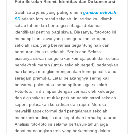
Foto Sekolah Resmi: Identitas dan Dokumentasi
Salah satu jenis yang paling umum
gambar sekolah
SD
adalah foto resmi sekolah. Ini sering kali diambil
setiap tahun dan berfungsi sebagai dokumen
identifikasi penting bagi siswa. Biasanya, foto-foto ini
menampilkan siswa yang mengenakan seragam
sekolah rapi, yang bervariasi tergantung hari dan
peraturan khusus sekolah. Senin dan Selasa
biasanya siswa mengenakan kemeja putih dan celana
pendek/rok merah (untuk sekolah negeri), sedangkan
hari lainnya mungkin mengenakan kemeja batik atau
seragam pramuka. Latar belakangnya sering kali
berwarna polos atau menampilkan logo sekolah.
Foto-foto ini disimpan dengan cermat oleh keluarga
dan digunakan untuk keperluan administrasi sekolah
seperti pelacakan kehadiran dan rapor. Mereka
mewakili aspek formal dari pengalaman sekolah,
menekankan disiplin dan kepatuhan terhadap aturan.
Analisis foto-foto ini selama bertahun-tahun juga
dapat mengungkap tren yang berkembang dalam