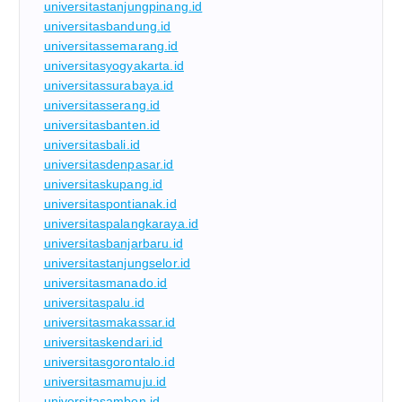
universitastanjungpinang.id
universitasbandung.id
universitassemarang.id
universitasyogyakarta.id
universitassurabaya.id
universitasserang.id
universitasbanten.id
universitasbali.id
universitasdenpasar.id
universitaskupang.id
universitaspontianak.id
universitaspalangkaraya.id
universitasbanjarbaru.id
universitastanjungselor.id
universitasmanado.id
universitaspalu.id
universitasmakassar.id
universitaskendari.id
universitasgorontalo.id
universitasmamuju.id
universitasambon.id