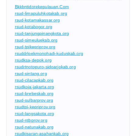
Bkkbntidorekepulauan.com
rsud-limapuluhkotakab.org
rsud-kotamakassar.org
rsud-kotabogor.org
rsud-tanjungpinangkota.org
rsud-simeuluekab.org
rsud-tpikepriprov.org
rsuddrloekmonohadi-kuduskab.org
rsudksa-depok.org
rsudrtnotopuro-sidoarjokab.org
rsud-sintang.org
rsud-cilacapkab.org
rsudkoja-jakarta.org
rsud-brebeskab.org
rsud-sulbarprov.org
rsudtpi-kepriprov.org
rsud-langsakota.org
rsud-ntbprov.org
rsud-natunakab.org
rsudkisaran-asahankab.org