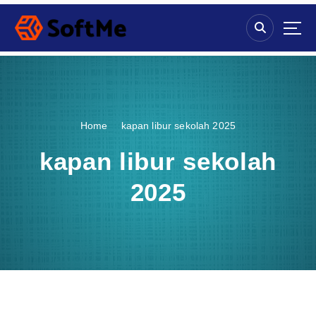
S
k
i
p
t
o
c
o
Home
kapan libur sekolah 2025
n
t
kapan libur sekolah
e
n
2025
t