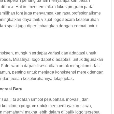
uga berperan penting dalam menyampaikan pesan
 dibaca. Hal ini mencerminkan fokus program pada
 Pemilihan font juga menyampaikan rasa profesionalisme
meningkatkan daya tarik visual logo secara keseluruhan
dan spasi juga dipertimbangkan dengan cermat untuk
sisten, mungkin terdapat variasi dan adaptasi untuk
eda. Misalnya, logo dapat diadaptasi untuk digunakan
nya. Palet warna dapat disesuaikan untuk mengakomodasi
Namun, penting untuk menjaga konsistensi merek dengan
i dan pesan keseluruhannya tetap jelas.
nerasi Baru
sual; itu adalah simbol perubahan, inovasi, dan
li komitmen program untuk memberdayakan siswa,
 memahami makna lebih dalam di balik logo tersebut,