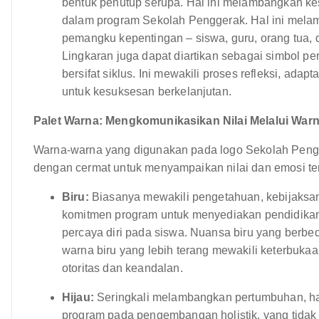
bentuk penutup serupa. Hal ini melambangkan ke
dalam program Sekolah Penggerak. Hal ini melamb
pemangku kepentingan – siswa, guru, orang tua, 
Lingkaran juga dapat diartikan sebagai simbol pe
bersifat siklus. Ini mewakili proses refleksi, ad
untuk kesuksesan berkelanjutan.
Palet Warna: Mengkomunikasikan Nilai Melalui War
Warna-warna yang digunakan pada logo Sekolah Pengg
dengan cermat untuk menyampaikan nilai dan emosi tert
Biru:
Biasanya mewakili pengetahuan, kebijaksan
komitmen program untuk menyediakan pendidikan
percaya diri pada siswa. Nuansa biru yang ber
warna biru yang lebih terang mewakili keterbukaan
otoritas dan keandalan.
Hijau:
Seringkali melambangkan pertumbuhan, har
program pada pengembangan holistik, yang tida