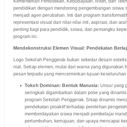
Kementerian Pendidikan, Kebudayaan, Riset, dan Tekno
pendidikan dengan mendorong pengembangan siswa se
menjadi agen perubahan. Inti dari program transformatif
representasi visual dari nilai-nilai inti, aspirasi, dan
penting bagi para pendidik, siswa, dan pemangku ke
program ini.
Mendekonstruksi Elemen Visual: Pendekatan Berla
Logo Sekolah Penggerak bukan sekedar desain estetis;
niat. Setiap elemen, mulai dari warna yang digunakan 
pesan terpadu yang mencerminkan tujuan keseluruhan
Tokoh Dominan: Bentuk Manusia:
Unsur yang p
seringkali digambarkan dalam pose yang dinamis.
program Sekolah Penggerak. Sikap dinamis menan
pendekatan proaktif terhadap perolehan pengeta
memberdayakan siswa menjadi pembelajar mandiri
pertumbuhan, kemajuan, dan upaya mencapai keun