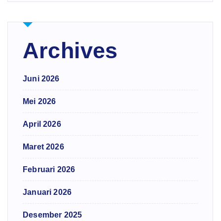
Archives
Juni 2026
Mei 2026
April 2026
Maret 2026
Februari 2026
Januari 2026
Desember 2025