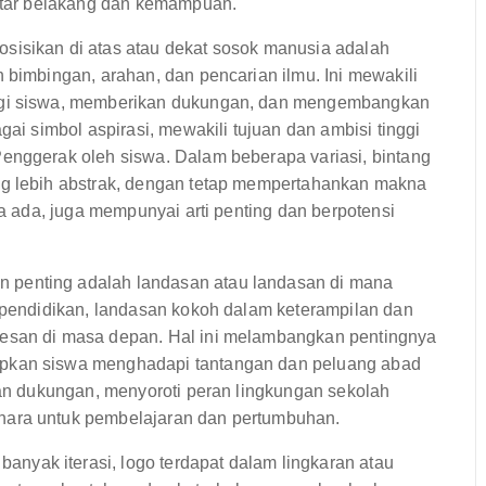
latar belakang dan kemampuan.
osisikan di atas atau dekat sosok manusia adalah
 bimbingan, arahan, dan pencarian ilmu. Ini mewakili
bagi siswa, memberikan dukungan, dan mengembangkan
gai simbol aspirasi, mewakili tujuan dan ambisi tinggi
enggerak oleh siswa. Dalam beberapa variasi, bintang
ng lebih abstrak, dengan tetap mempertahankan makna
ka ada, juga mempunyai arti penting dan berpotensi
 penting adalah landasan atau landasan di mana
n pendidikan, landasan kokoh dalam keterampilan dan
sesan di masa depan. Hal ini melambangkan pentingnya
apkan siswa menghadapi tantangan dan peluang abad
dan dukungan, menyoroti peran lingkungan sekolah
hara untuk pembelajaran dan pertumbuhan.
anyak iterasi, logo terdapat dalam lingkaran atau