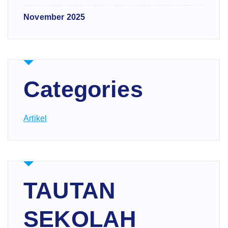
November 2025
Categories
Artikel
TAUTAN
SEKOLAH