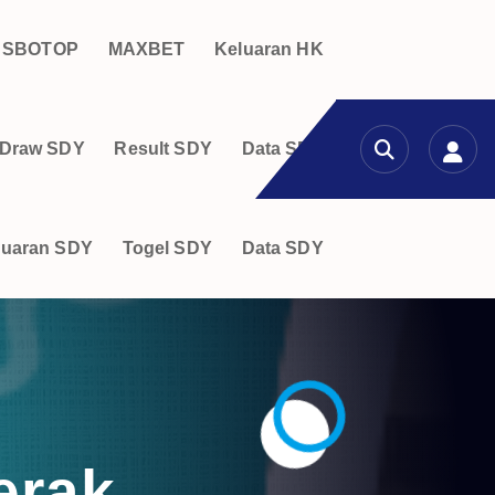
SBOTOP
MAXBET
Keluaran HK
 Draw SDY
Result SDY
Data SDY
luaran SDY
Togel SDY
Data SDY
erak