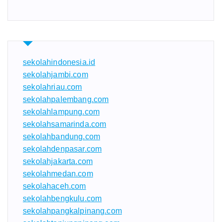
sekolahindonesia.id
sekolahjambi.com
sekolahriau.com
sekolahpalembang.com
sekolahlampung.com
sekolahsamarinda.com
sekolahbandung.com
sekolahdenpasar.com
sekolahjakarta.com
sekolahmedan.com
sekolahaceh.com
sekolahbengkulu.com
sekolahpangkalpinang.com