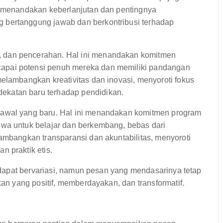
t menandakan keberlanjutan dan pentingnya
 bertanggung jawab dan berkontribusi terhadap
 dan pencerahan. Hal ini menandakan komitmen
apai potensi penuh mereka dan memiliki pandangan
elambangkan kreativitas dan inovasi, menyoroti fokus
katan baru terhadap pendidikan.
awal yang baru. Hal ini menandakan komitmen program
swa untuk belajar dan berkembang, bebas dari
ambangkan transparansi dan akuntabilitas, menyoroti
 praktik etis.
dapat bervariasi, namun pesan yang mendasarinya tetap
 yang positif, memberdayakan, dan transformatif.