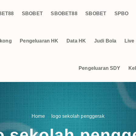
BET88
SBOBET
SBOBET88
SBOBET
SPBO
gkong
Pengeluaran HK
Data HK
Judi Bola
Live
Pengeluaran SDY
Ke
Home
logo sekolah penggerak
o sekolah pengg