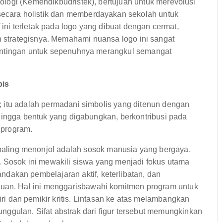
logi (Kemendikbudristek), bertujuan untuk merevolusi
cara holistik dan memberdayakan sekolah untuk
 ini terletak pada logo yang dibuat dengan cermat,
 arah strategisnya. Memahami nuansa logo ini sangat
pentingan untuk sepenuhnya merangkul semangat
pis
 itu adalah permadani simbolis yang ditenun dengan
hingga bentuk yang digabungkan, berkontribusi pada
 program.
aling menonjol adalah sosok manusia yang bergaya,
 Sosok ini mewakili siswa yang menjadi fokus utama
dakan pembelajaran aktif, keterlibatan, dan
huan. Hal ini menggarisbawahi komitmen program untuk
 dan pemikir kritis. Lintasan ke atas melambangkan
ggulan. Sifat abstrak dari figur tersebut memungkinkan