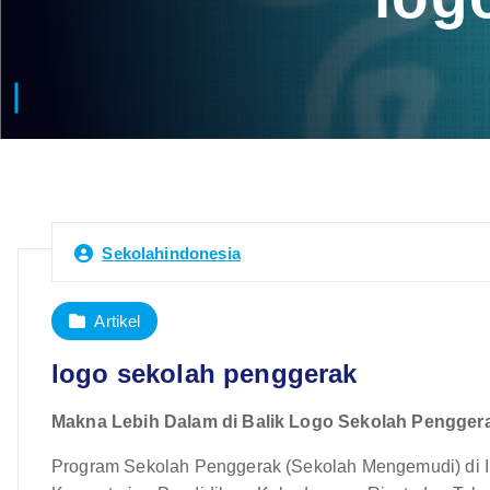
Sekolahindonesia
Artikel
logo sekolah penggerak
Makna Lebih Dalam di Balik Logo Sekolah Penggera
Program Sekolah Penggerak (Sekolah Mengemudi) di In