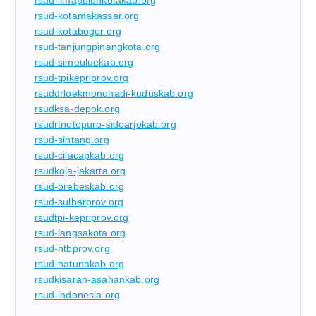
rsud-limapuluhkotakab.org
rsud-kotamakassar.org
rsud-kotabogor.org
rsud-tanjungpinangkota.org
rsud-simeuluekab.org
rsud-tpikepriprov.org
rsuddrloekmonohadi-kuduskab.org
rsudksa-depok.org
rsudrtnotopuro-sidoarjokab.org
rsud-sintang.org
rsud-cilacapkab.org
rsudkoja-jakarta.org
rsud-brebeskab.org
rsud-sulbarprov.org
rsudtpi-kepriprov.org
rsud-langsakota.org
rsud-ntbprov.org
rsud-natunakab.org
rsudkisaran-asahankab.org
rsud-indonesia.org