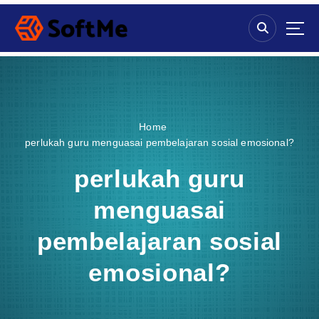
S
k
i
p
t
o
c
o
Home
n
perlukah guru menguasai pembelajaran sosial emosional?
t
e
perlukah guru
n
t
menguasai
pembelajaran sosial
emosional?