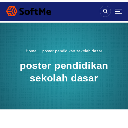
S
k
i
p
t
o
c
o
Home
poster pendidikan sekolah dasar
n
t
poster pendidikan
e
n
sekolah dasar
t