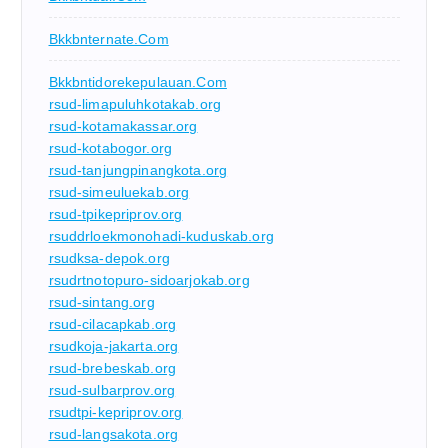
Bkkbnternate.com
Bkkbntidorekepulauan.com
rsud-limapuluhkotakab.org
rsud-kotamakassar.org
rsud-kotabogor.org
rsud-tanjungpinangkota.org
rsud-simeuluekab.org
rsud-tpikepriprov.org
rsuddrloekmonohadi-kuduskab.org
rsudksa-depok.org
rsudrtnotopuro-sidoarjokab.org
rsud-sintang.org
rsud-cilacapkab.org
rsudkoja-jakarta.org
rsud-brebeskab.org
rsud-sulbarprov.org
rsudtpi-kepriprov.org
rsud-langsakota.org