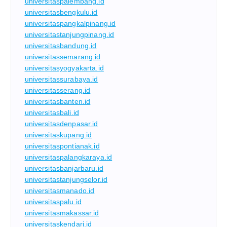
universitaspalembang.id
universitasbengkulu.id
universitaspangkalpinang.id
universitastanjungpinang.id
universitasbandung.id
universitassemarang.id
universitasyogyakarta.id
universitassurabaya.id
universitasserang.id
universitasbanten.id
universitasbali.id
universitasdenpasar.id
universitaskupang.id
universitaspontianak.id
universitaspalangkaraya.id
universitasbanjarbaru.id
universitastanjungselor.id
universitasmanado.id
universitaspalu.id
universitasmakassar.id
universitaskendari.id