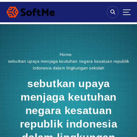
S
k
i
p
t
o
c
o
Home
n
sebutkan upaya menjaga keutuhan negara kesatuan republik
t
indonesia dalam lingkungan sekolah
e
n
sebutkan upaya
t
menjaga keutuhan
negara kesatuan
republik indonesia