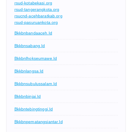
rsud-kotabekasi.org
rsud-tangerangkota.org
rsucnd-acehbaratkab.org
rsud-pasuruankota.org
Bkkbnbandaaceh.id
Bkkbnsabang.id
Bkkbnlhokseumawe.id
Bkkbnlangsa.id
Bkkbnsubulussalam.id
Bkkbnbinjai.id
Bkkbntebingtinggi.id
Bkkbnpematangsiantar.id