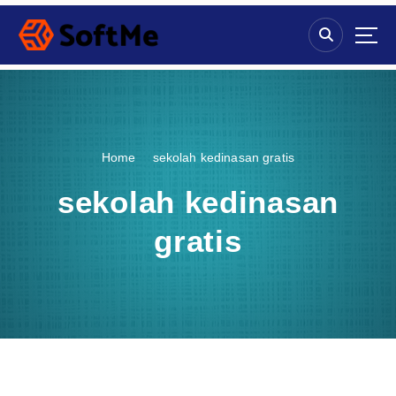
S
k
i
p
t
o
c
o
Home
sekolah kedinasan gratis
n
t
sekolah kedinasan
e
n
gratis
t