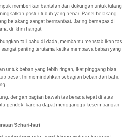
mpuk memberikan bantalan dan dukungan untuk tulang
eningkatkan postur tubuh yang benar. Panel belakang
ang belakang sangat bermanfaat. Jaring bernapas di
ama di iklim hangat.
bungkan tali bahu di dada, membantu menstabilkan tas
i sangat penting terutama ketika membawa beban yang
an untuk beban yang lebih ringan, ikat pinggang bisa
p besar. Ini memindahkan sebagian beban dari bahu
ng.
ung, dengan bagian bawah tas berada tepat di atas
terlalu pendek, karena dapat mengganggu keseimbangan
naan Sehari-hari