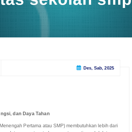
Des, Sab, 2025
ngsi, dan Daya Tahan
 Menengah Pertama atau SMP) membutuhkan lebih dari