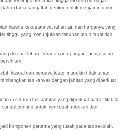
 dari terlempar ke lantai hingga terkena berbagai
ng tahan lama sangatlah penting untuk menjamin umur
olah karena kekuatannya, tahan air, dan harganya yang
enier tinggi, yang menunjukkan tenunan lebih rapat dan
yang dikenal tahan terhadap peregangan, penyusutan,
ibersihkan.
bih kasual dan bergaya tetapi mungkin tidak tahan
 Pertimbangkan tas kanvas dengan jahitan yang diperkuat
tan di seluruh tas. Jahitan yang diperkuat pada titik-titik
ting, sangat penting untuk mencegah robekan dan
njadi komponen pertama yang rusak pada tas sekolah.