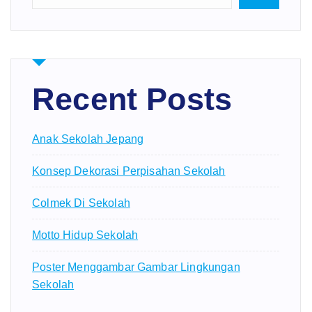
Recent Posts
Anak Sekolah Jepang
Konsep Dekorasi Perpisahan Sekolah
Colmek Di Sekolah
Motto Hidup Sekolah
Poster Menggambar Gambar Lingkungan
Sekolah