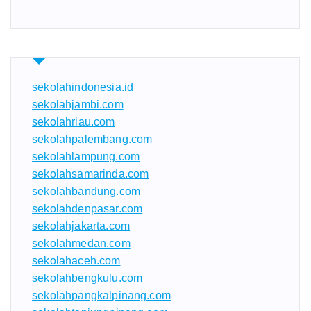
sekolahindonesia.id
sekolahjambi.com
sekolahriau.com
sekolahpalembang.com
sekolahlampung.com
sekolahsamarinda.com
sekolahbandung.com
sekolahdenpasar.com
sekolahjakarta.com
sekolahmedan.com
sekolahaceh.com
sekolahbengkulu.com
sekolahpangkalpinang.com