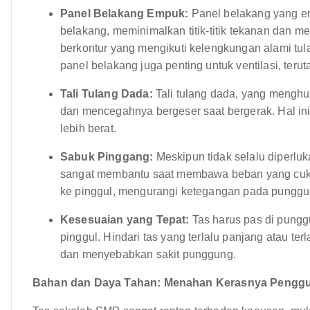
Panel Belakang Empuk:
Panel belakang yang e
belakang, meminimalkan titik-titik tekanan dan m
berkontur yang mengikuti kelengkungan alami tul
panel belakang juga penting untuk ventilasi, terut
Tali Tulang Dada:
Tali tulang dada, yang menghu
dan mencegahnya bergeser saat bergerak. Hal in
lebih berat.
Sabuk Pinggang:
Meskipun tidak selalu diperluk
sangat membantu saat membawa beban yang cuku
ke pinggul, mengurangi ketegangan pada punggu
Kesesuaian yang Tepat:
Tas harus pas di pungg
pinggul. Hindari tas yang terlalu panjang atau 
dan menyebabkan sakit punggung.
Bahan dan Daya Tahan: Menahan Kerasnya Penggu