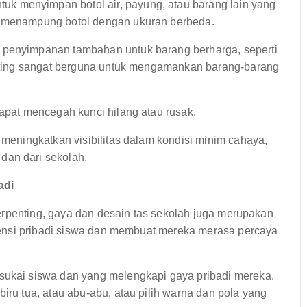
uk menyimpan botol air, payung, atau barang lain yang
t menampung botol dengan ukuran berbeda.
 penyimpanan tambahan untuk barang berharga, seperti
sleting sangat berguna untuk mengamankan barang-barang
dapat mencegah kunci hilang atau rusak.
 meningkatkan visibilitas dalam kondisi minim cahaya,
dan dari sekolah.
adi
erpenting, gaya dan desain tas sekolah juga merupakan
ensi pribadi siswa dan membuat mereka merasa percaya
isukai siswa dan yang melengkapi gaya pribadi mereka.
iru tua, atau abu-abu, atau pilih warna dan pola yang