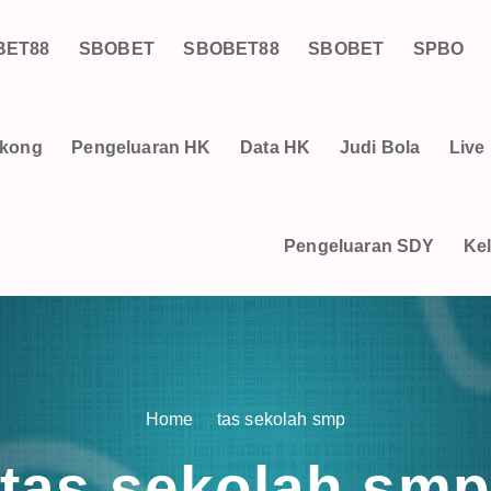
BET88
SBOBET
SBOBET88
SBOBET
SPBO
gkong
Pengeluaran HK
Data HK
Judi Bola
Live
Pengeluaran SDY
Ke
Home
tas sekolah smp
tas sekolah smp