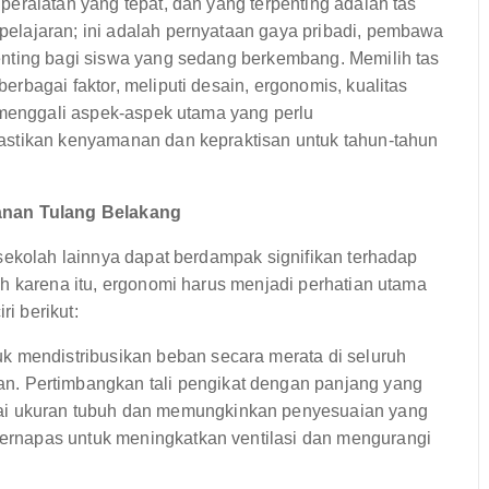
eralatan yang tepat, dan yang terpenting adalah tas
elajaran; ini adalah pernyataan gaya pribadi, pembawa
enting bagi siswa yang sedang berkembang. Memilih tas
rbagai faktor, meliputi desain, ergonomis, kualitas
i menggali aspek-aspek utama yang perlu
astikan kenyamanan dan kepraktisan untuk tahun-tahun
nan Tulang Belakang
sekolah lainnya dapat berdampak signifikan terhadap
h karena itu, ergonomi harus menjadi perhatian utama
ri berikut:
k mendistribusikan beban secara merata di seluruh
. Pertimbangkan tali pengikat dengan panjang yang
ai ukuran tubuh dan memungkinkan penyesuaian yang
 bernapas untuk meningkatkan ventilasi dan mengurangi