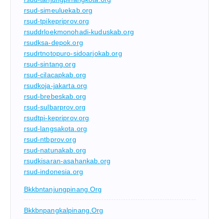
rsud-simeuluekab.org
rsud-tpikepriprov.org
rsuddrloekmonohadi-kuduskab.org
rsudksa-depok.org
rsudrtnotopuro-sidoarjokab.org
rsud-sintang.org
rsud-cilacapkab.org
rsudkoja-jakarta.org
rsud-brebeskab.org
rsud-sulbarprov.org
rsudtpi-kepriprov.org
rsud-langsakota.org
rsud-ntbprov.org
rsud-natunakab.org
rsudkisaran-asahankab.org
rsud-indonesia.org
Bkkbntanjungpinang.org
Bkkbnpangkalpinang.org