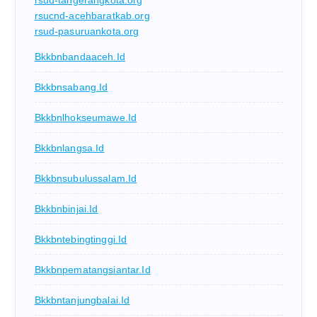
rsud-tangerangkota.org
rsucnd-acehbaratkab.org
rsud-pasuruankota.org
Bkkbnbandaaceh.id
Bkkbnsabang.id
Bkkbnlhokseumawe.id
Bkkbnlangsa.id
Bkkbnsubulussalam.id
Bkkbnbinjai.id
Bkkbntebingtinggi.id
Bkkbnpematangsiantar.id
Bkkbntanjungbalai.id