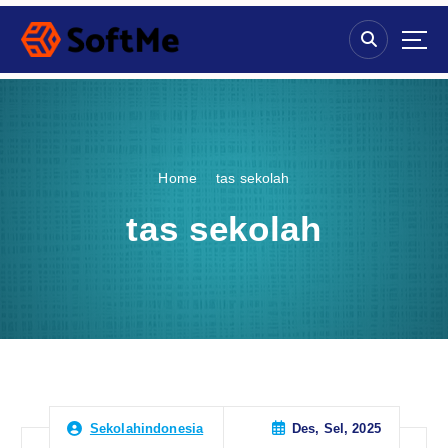
S
k
i
p
t
o
c
o
Home
tas sekolah
n
t
tas sekolah
e
n
t
Des, Sel, 2025
Sekolahindonesia