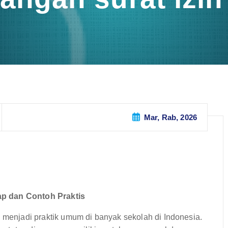
Mar, Rab, 2026
ap dan Contoh Praktis
h menjadi praktik umum di banyak sekolah di Indonesia.