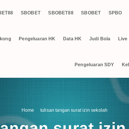
BET88
SBOBET
SBOBET88
SBOBET
SPBO
gkong
Pengeluaran HK
Data HK
Judi Bola
Live
Pengeluaran SDY
Ke
Home
tulisan tangan surat izin sekolah
tangan surat izi