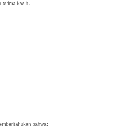
 terima kasih.
 memberitahukan bahwa: