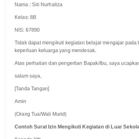
Nama : Siti Nurhaliza
Kelas: 8B
NIS: 67890
Tidak dapat mengikuti kegiatan belajar mengajar pada
keperluan keluarga yang mendesak.
Atas perhatian dan pengertian Bapak/Ibu, saya ucapkan
salam saya,
[Tanda Tangan]
Amin
(Orang Tua/Wali Murid)
Contoh Surat Izin Mengikuti Kegiatan di Luar Sekol