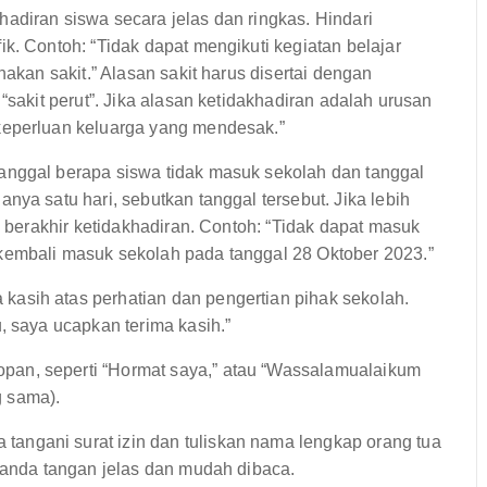
adiran siswa secara jelas dan ringkas. Hindari
k. Contoh: “Tidak dapat mengikuti kegiatan belajar
nakan sakit.” Alasan sakit harus disertai dengan
“sakit perut”. Jika alasan ketidakhadiran adalah urusan
keperluan keluarga yang mendesak.”
anggal berapa siswa tidak masuk sekolah dan tanggal
nya satu hari, sebutkan tanggal tersebut. Jika lebih
l berakhir ketidakhadiran. Contoh: “Tidak dapat masuk
kembali masuk sekolah pada tanggal 28 Oktober 2023.”
kasih atas perhatian dan pengertian pihak sekolah.
, saya ucapkan terima kasih.”
an, seperti “Hormat saya,” atau “Wassalamualaikum
 sama).
 tangani surat izin dan tuliskan nama lengkap orang tua
 tanda tangan jelas dan mudah dibaca.