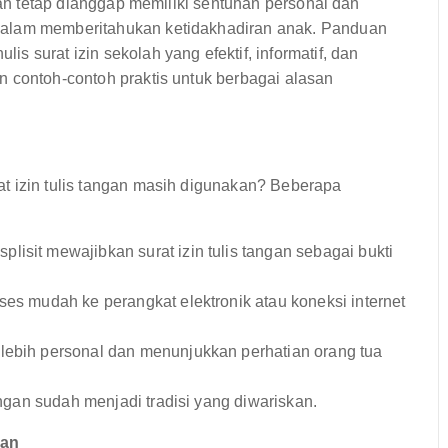
ngan tetap dianggap memiliki sentuhan personal dan
dalam memberitahukan ketidakhadiran anak. Panduan
 surat izin sekolah yang efektif, informatif, dan
n contoh-contoh praktis untuk berbagai alasan
t izin tulis tangan masih digunakan? Beberapa
lisit mewajibkan surat izin tulis tangan sebagai bukti
es mudah ke perangkat elektronik atau koneksi internet
 lebih personal dan menunjukkan perhatian orang tua
angan sudah menjadi tradisi yang diwariskan.
gan