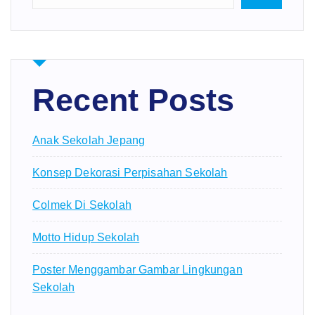
Recent Posts
Anak Sekolah Jepang
Konsep Dekorasi Perpisahan Sekolah
Colmek Di Sekolah
Motto Hidup Sekolah
Poster Menggambar Gambar Lingkungan
Sekolah