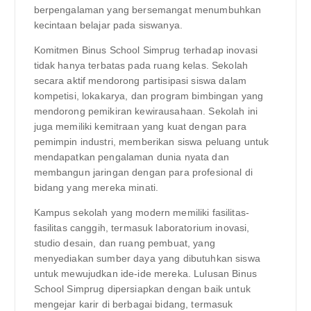
berpengalaman yang bersemangat menumbuhkan
kecintaan belajar pada siswanya.
Komitmen Binus School Simprug terhadap inovasi
tidak hanya terbatas pada ruang kelas. Sekolah
secara aktif mendorong partisipasi siswa dalam
kompetisi, lokakarya, dan program bimbingan yang
mendorong pemikiran kewirausahaan. Sekolah ini
juga memiliki kemitraan yang kuat dengan para
pemimpin industri, memberikan siswa peluang untuk
mendapatkan pengalaman dunia nyata dan
membangun jaringan dengan para profesional di
bidang yang mereka minati.
Kampus sekolah yang modern memiliki fasilitas-
fasilitas canggih, termasuk laboratorium inovasi,
studio desain, dan ruang pembuat, yang
menyediakan sumber daya yang dibutuhkan siswa
untuk mewujudkan ide-ide mereka. Lulusan Binus
School Simprug dipersiapkan dengan baik untuk
mengejar karir di berbagai bidang, termasuk