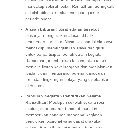
mencakup seluruh bulan Ramadhan; Seringkali,
sekolah dibuka kembali menjelang akhir
periode puasa.
Alasan Liburan:
Surat edaran tersebut
biasanya menguraikan alasan dibalik
pemberian hari libur. Alasan-alasan ini biasanya
mencakup: memungkinkan siswa dan guru
untuk berpartisipasi penuh dalam kegiatan
Ramadhan, memberikan kesempatan untuk
menjalin ikatan kekeluargaan dan menjalankan
ibadah, dan mengurangi potensi gangguan
terhadap lingkungan belajar yang disebabkan
oleh puasa.
Panduan Kegiatan Pendidikan Selama
Ramadhan:
Meskipun sekolah secara resmi
ditutup, surat edaran tersebut mungkin
memberikan panduan mengenai kegiatan
pendidikan opsional yang dapat dilakukan
selama Ramadhan. Ini mungkin termasuk