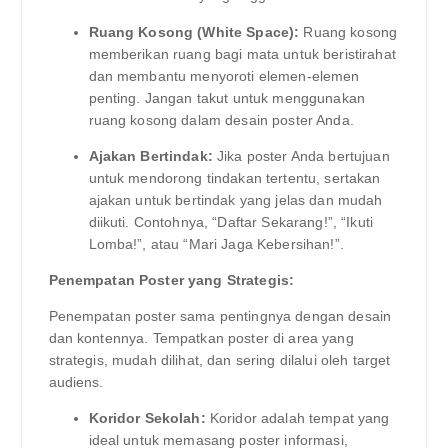
Ruang Kosong (White Space):
Ruang kosong
memberikan ruang bagi mata untuk beristirahat
dan membantu menyoroti elemen-elemen
penting. Jangan takut untuk menggunakan
ruang kosong dalam desain poster Anda.
Ajakan Bertindak:
Jika poster Anda bertujuan
untuk mendorong tindakan tertentu, sertakan
ajakan untuk bertindak yang jelas dan mudah
diikuti. Contohnya, “Daftar Sekarang!”, “Ikuti
Lomba!”, atau “Mari Jaga Kebersihan!”.
Penempatan Poster yang Strategis:
Penempatan poster sama pentingnya dengan desain
dan kontennya. Tempatkan poster di area yang
strategis, mudah dilihat, dan sering dilalui oleh target
audiens.
Koridor Sekolah:
Koridor adalah tempat yang
ideal untuk memasang poster informasi,