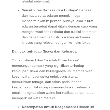
istiadat setempat.
Sensitivitas Bahasa dan Budaya:
Bahasa
dan nada surat edaran mungkin juga
mencerminkan kepekaan budaya lokal. Surat
edaran tersebut dapat ditulis dengan cara yang
menghormati adat istiadat dan tradisi setempat,
dan dapat memuat instruksi atau pedoman
khusus yang relevan dengan konteks lokal.
Dampak terhadap Siswa dan Keluarga
“Surat Edaran Libur Sekolah Bulan Puasa”
mempunyai dampak yang signifikan terhadap
kehidupan siswa dan keluarganya. Ini memberikan
kesempatan bagi siswa untuk beristirahat,
memulihkan tenaga, dan fokus pada ibadah
keagamaan. Hal ini juga memungkinkan keluarga
untuk menghabiskan waktu berkualitas bersama dan
memperkuat ikatan mereka.
Kesempatan untuk Keagamaan:
Liburan ini