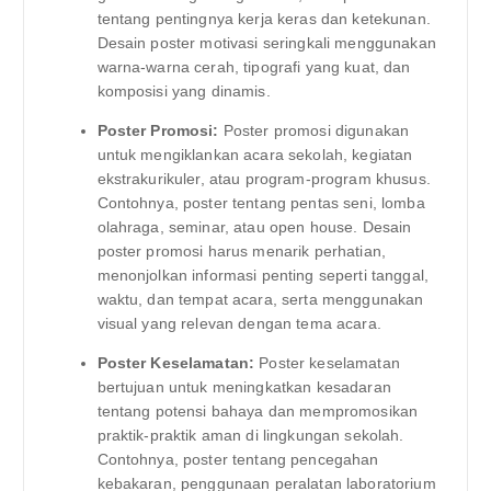
tentang pentingnya kerja keras dan ketekunan.
Desain poster motivasi seringkali menggunakan
warna-warna cerah, tipografi yang kuat, dan
komposisi yang dinamis.
Poster Promosi:
Poster promosi digunakan
untuk mengiklankan acara sekolah, kegiatan
ekstrakurikuler, atau program-program khusus.
Contohnya, poster tentang pentas seni, lomba
olahraga, seminar, atau open house. Desain
poster promosi harus menarik perhatian,
menonjolkan informasi penting seperti tanggal,
waktu, dan tempat acara, serta menggunakan
visual yang relevan dengan tema acara.
Poster Keselamatan:
Poster keselamatan
bertujuan untuk meningkatkan kesadaran
tentang potensi bahaya dan mempromosikan
praktik-praktik aman di lingkungan sekolah.
Contohnya, poster tentang pencegahan
kebakaran, penggunaan peralatan laboratorium