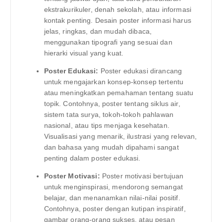
ekstrakurikuler, denah sekolah, atau informasi
kontak penting. Desain poster informasi harus
jelas, ringkas, dan mudah dibaca,
menggunakan tipografi yang sesuai dan
hierarki visual yang kuat.
Poster Edukasi:
Poster edukasi dirancang
untuk mengajarkan konsep-konsep tertentu
atau meningkatkan pemahaman tentang suatu
topik. Contohnya, poster tentang siklus air,
sistem tata surya, tokoh-tokoh pahlawan
nasional, atau tips menjaga kesehatan.
Visualisasi yang menarik, ilustrasi yang relevan,
dan bahasa yang mudah dipahami sangat
penting dalam poster edukasi.
Poster Motivasi:
Poster motivasi bertujuan
untuk menginspirasi, mendorong semangat
belajar, dan menanamkan nilai-nilai positif.
Contohnya, poster dengan kutipan inspiratif,
gambar orang-orang sukses, atau pesan