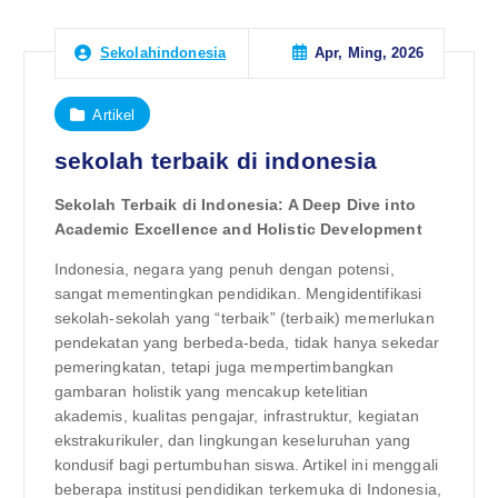
Apr, Ming, 2026
Sekolahindonesia
Artikel
sekolah terbaik di indonesia
Sekolah Terbaik di Indonesia: A Deep Dive into
Academic Excellence and Holistic Development
Indonesia, negara yang penuh dengan potensi,
sangat mementingkan pendidikan. Mengidentifikasi
sekolah-sekolah yang “terbaik” (terbaik) memerlukan
pendekatan yang berbeda-beda, tidak hanya sekedar
pemeringkatan, tetapi juga mempertimbangkan
gambaran holistik yang mencakup ketelitian
akademis, kualitas pengajar, infrastruktur, kegiatan
ekstrakurikuler, dan lingkungan keseluruhan yang
kondusif bagi pertumbuhan siswa. Artikel ini menggali
beberapa institusi pendidikan terkemuka di Indonesia,