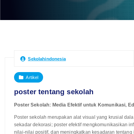
Sekolahindonesia
Artikel
poster tentang sekolah
Poster Sekolah: Media Efektif untuk Komunikasi, E
Poster sekolah merupakan alat visual yang krusial da
sekadar dekorasi; poster efektif mengkomunikasikan 
nilai-nilai positif, dan meningkatkan kesadaran tentang 