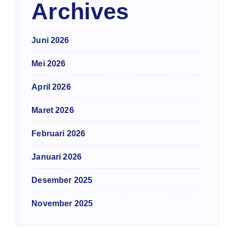
Archives
Juni 2026
Mei 2026
April 2026
Maret 2026
Februari 2026
Januari 2026
Desember 2025
November 2025