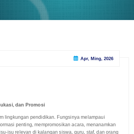
Apr, Ming, 2026
dukasi, dan Promosi
lam lingkungan pendidikan. Fungsinya melampaui
informasi penting, mempromosikan acara, menanamkan
isu-isu relevan di kalangan siswa, guru, staf, dan orang