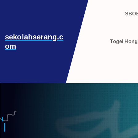
S
k
SBO
i
p
t
sekolahserang.c
Togel Hon
o
om
c
o
n
t
e
n
t