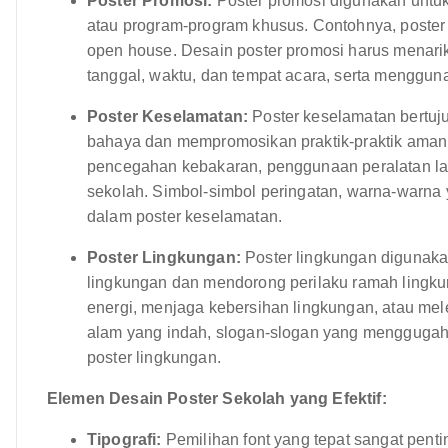
Poster Promosi:
Poster promosi digunakan untuk 
atau program-program khusus. Contohnya, poster 
open house. Desain poster promosi harus menarik 
tanggal, waktu, dan tempat acara, serta menggun
Poster Keselamatan:
Poster keselamatan bertuj
bahaya dan mempromosikan praktik-praktik aman 
pencegahan kebakaran, penggunaan peralatan labor
sekolah. Simbol-simbol peringatan, warna-warna y
dalam poster keselamatan.
Poster Lingkungan:
Poster lingkungan digunaka
lingkungan dan mendorong perilaku ramah lingku
energi, menjaga kebersihan lingkungan, atau me
alam yang indah, slogan-slogan yang menggugah, 
poster lingkungan.
Elemen Desain Poster Sekolah yang Efektif:
Tipografi:
Pemilihan font yang tepat sangat penti