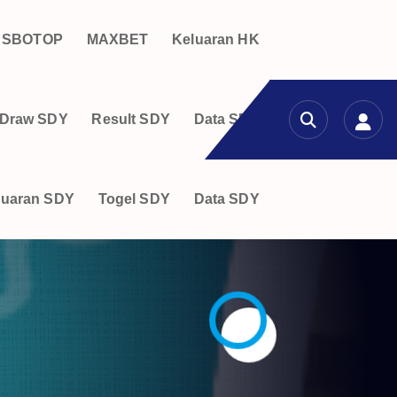
SBOTOP
MAXBET
Keluaran HK
 Draw SDY
Result SDY
Data SDY
luaran SDY
Togel SDY
Data SDY