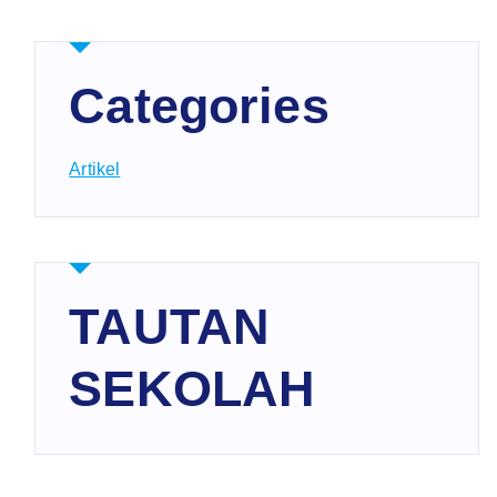
Categories
Artikel
TAUTAN
SEKOLAH