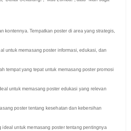
 kontennya. Tempatkan poster di area yang strategis,
al untuk memasang poster informasi, edukasi, dan
 tempat yang tepat untuk memasang poster promosi
deal untuk memasang poster edukasi yang relevan
asang poster tentang kesehatan dan kebersihan
 ideal untuk memasang poster tentang pentingnya