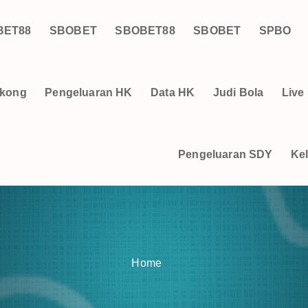
BET88
SBOBET
SBOBET88
SBOBET
SPBO
gkong
Pengeluaran HK
Data HK
Judi Bola
Live
Pengeluaran SDY
Ke
Home