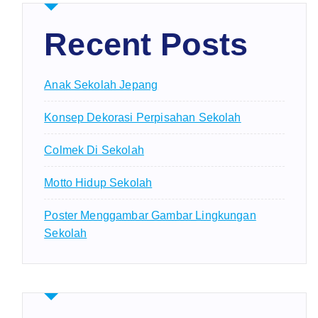
Recent Posts
Anak Sekolah Jepang
Konsep Dekorasi Perpisahan Sekolah
Colmek Di Sekolah
Motto Hidup Sekolah
Poster Menggambar Gambar Lingkungan
Sekolah